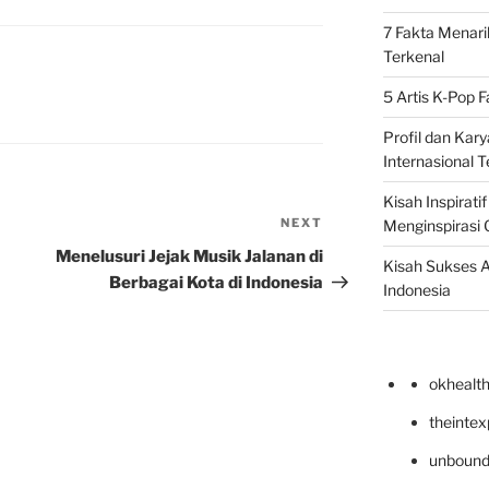
7 Fakta Menari
Terkenal
5 Artis K-Pop 
Profil dan Kary
Internasional T
Kisah Inspirati
NEXT
Next
Menginspirasi 
Post
Menelusuri Jejak Musik Jalanan di
Kisah Sukses A
Berbagai Kota di Indonesia
Indonesia
okhealt
theinte
unbound