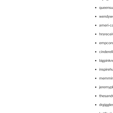
queensu
wendyw
ameri-
hrsrece
empcon
cinderel
bigpinkr
inspireh
memming
jeremyp
thesand
drgiggl