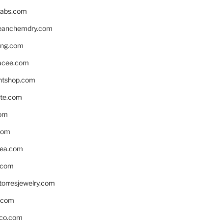
labs.com
leanchemdry.com
ing.com
acee.com
ntshop.com
te.com
om
com
ea.com
.com
torresjewelry.com
s.com
ico.com