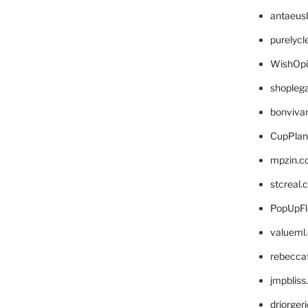
antaeus
purelyc
WishOp
shopleg
bonviva
CupPlan
mpzin.c
stcreal.
PopUpFl
valueml
rebecca
jmpblis
drjorger