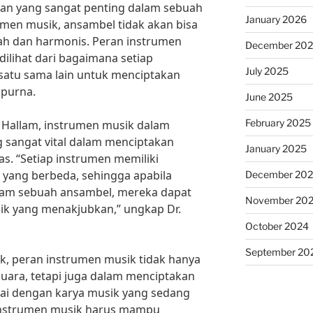
ran yang sangat penting dalam sebuah
January 2026
men musik, ansambel tidak akan bisa
ah dan harmonis. Peran instrumen
December 20
ilihat dari bagaimana setiap
July 2025
satu sama lain untuk menciptakan
mpurna.
June 2025
February 2025
n Hallam, instrumen musik dalam
 sangat vital dalam menciptakan
January 2025
s. “Setiap instrumen memiliki
a yang berbeda, sehingga apabila
December 20
lam sebuah ansambel, mereka dapat
November 20
ik yang menakjubkan,” ungkap Dr.
October 2024
September 20
, peran instrumen musik tidak hanya
uara, tetapi juga dalam menciptakan
uai dengan karya musik yang sedang
instrumen musik harus mampu