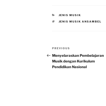
CATEGORIES
JENIS MUSIK
TAGS
JENIS MUSIK ANSAMBEL
Post
Previous
PREVIOUS
navigation
Post
Menyelaraskan Pembelajaran
Musik dengan Kurikulum
Pendidikan Nasional