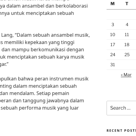
M
T
a dalam ansambel dan berkolaborasi
nnya untuk menciptakan sebuah
3
4
g Lang, “Dalam sebuah ansambel musik,
10
11
s memiliki kepekaan yang tinggi
17
18
a dan mampu berkomunikasi dengan
24
25
tuk menciptakan sebuah karya musik
ar.”
31
« Mar
mpulkan bahwa peran instrumen musik
nting dalam menciptakan sebuah
 dan mendalam. Setiap pemain
eran dan tanggung jawabnya dalam
Search
sebuah performa musik yang luar
for:
RECENT POST