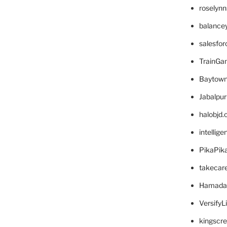
roselyn
balance
salesfo
TrainG
Baytown
Jabalpu
halobjd
intellig
PikaPik
takecar
Hamada
VersifyL
kingscr