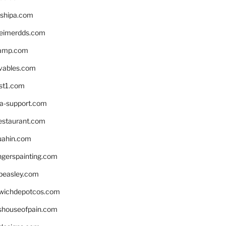
shipa.com
eimerdds.com
camp.com
ivables.com
st1.com
la-support.com
estaurant.com
uahin.com
erspainting.com
beasley.com
wichdepotcos.com
eshouseofpain.com