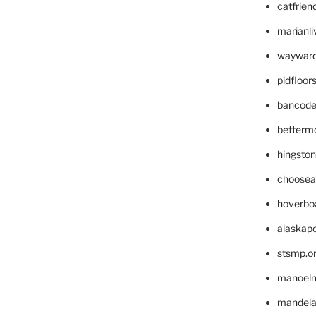
catfrien
marianli
wayward
pidfloo
bancode
betterm
hingsto
choosea
hoverbo
alaskapo
stsmp.o
manoel
mandelae