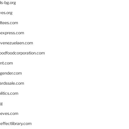
ds-bg.org
ves.org
tees.com
rsexpress.com
venezuelaen.com
oodfoodcorporation.com
nnt.com
gender.com
ardssale.com
litics.com
rg
neves.com
ffectlibrary.com