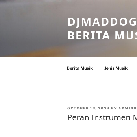
Skip
to
DJMADDOGM
content
BERITA MU
Berita Musik
Jenis Musik
POSTED
OCTOBER 13, 2024
BY
ADMIND
ON
Peran Instrumen 