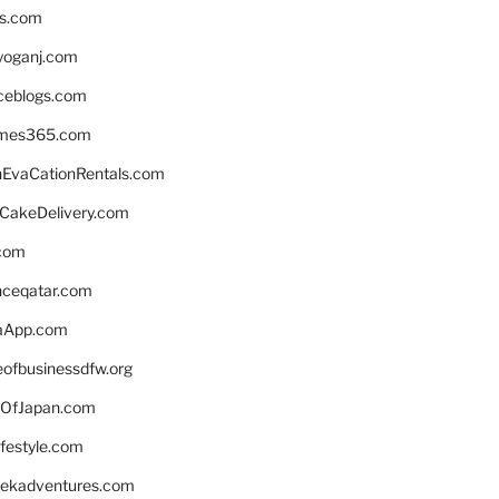
ns.com
yoganj.com
rceblogs.com
ames365.com
EvaCationRentals.com
rCakeDelivery.com
.com
enceqatar.com
aApp.com
eofbusinessdfw.org
OfJapan.com
ifestyle.com
eekadventures.com