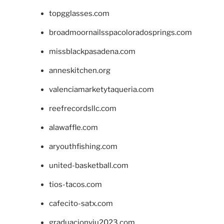
topgglasses.com
broadmoornailsspacoloradosprings.com
missblackpasadena.com
anneskitchen.org
valenciamarketytaqueria.com
reefrecordsllc.com
alawaffle.com
aryouthfishing.com
united-basketball.com
tios-tacos.com
cafecito-satx.com
graduacionviu2023.com