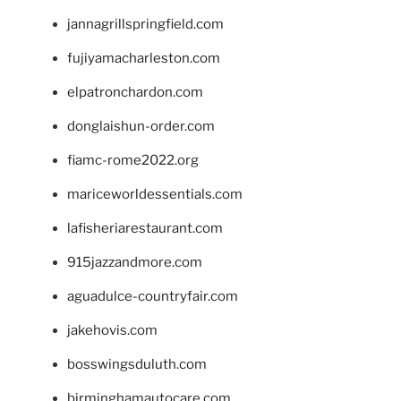
jannagrillspringfield.com
fujiyamacharleston.com
elpatronchardon.com
donglaishun-order.com
fiamc-rome2022.org
mariceworldessentials.com
lafisheriarestaurant.com
915jazzandmore.com
aguadulce-countryfair.com
jakehovis.com
bosswingsduluth.com
birminghamautocare.com