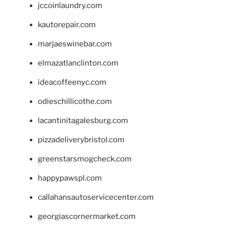
jccoinlaundry.com
kautorepair.com
marjaeswinebar.com
elmazatlanclinton.com
ideacoffeenyc.com
odieschillicothe.com
lacantinitagalesburg.com
pizzadeliverybristol.com
greenstarsmogcheck.com
happypawspl.com
callahansautoservicecenter.com
georgiascornermarket.com