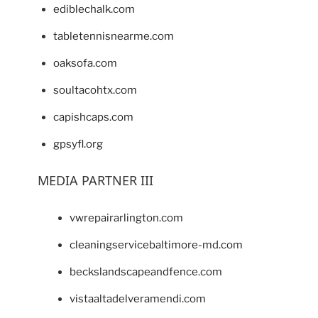
ediblechalk.com
tabletennisnearme.com
oaksofa.com
soultacohtx.com
capishcaps.com
gpsyfl.org
MEDIA PARTNER III
vwrepairarlington.com
cleaningservicebaltimore-md.com
beckslandscapeandfence.com
vistaaltadelveramendi.com