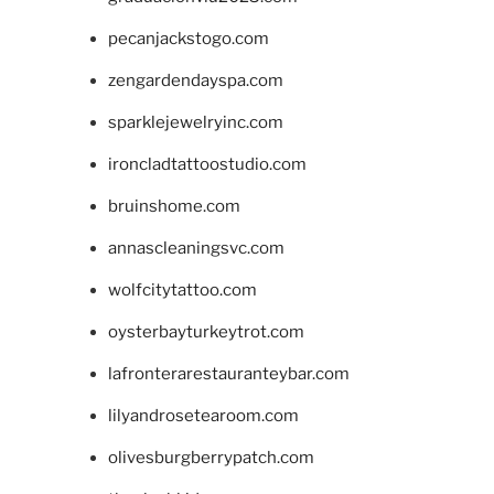
pecanjackstogo.com
zengardendayspa.com
sparklejewelryinc.com
ironcladtattoostudio.com
bruinshome.com
annascleaningsvc.com
wolfcitytattoo.com
oysterbayturkeytrot.com
lafronterarestauranteybar.com
lilyandrosetearoom.com
olivesburgberrypatch.com