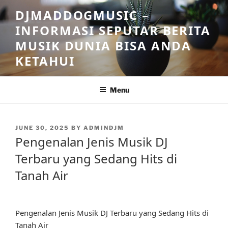
Skip
DJMADDOGMUSIC –
to
INFORMASI SEPUTAR BERITA
content
MUSIK DUNIA BISA ANDA
KETAHUI
Menu
POSTED
JUNE 30, 2025
BY
ADMINDJM
ON
Pengenalan Jenis Musik DJ
Terbaru yang Sedang Hits di
Tanah Air
Pengenalan Jenis Musik DJ Terbaru yang Sedang Hits di
Tanah Air