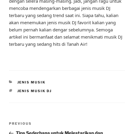
dengan selera masing-masing. Jadi, jangan ragu untuk
mencoba mendengarkan berbagai jenis musik DJ
terbaru yang sedang trend saat ini. Siapa tahu, kalian
akan menemukan jenis musik DJ favorit kalian yang
belum pernah kalian dengar sebelumnya. Semoga
artikel ini bermanfaat dan selamat menikmati musik DJ
terbaru yang sedang hits di Tanah Air!
CATEGORIES
JENIS MUSIK
TAGS
JENIS MUSIK DJ
Post
Previous
PREVIOUS
navigation
Post
Tips Sederhana untuk Melestarikan dan