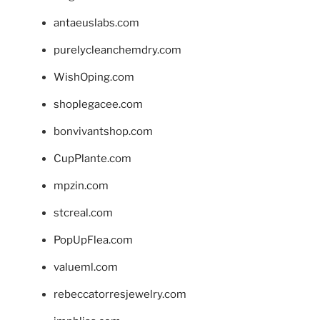
antaeuslabs.com
purelycleanchemdry.com
WishOping.com
shoplegacee.com
bonvivantshop.com
CupPlante.com
mpzin.com
stcreal.com
PopUpFlea.com
valueml.com
rebeccatorresjewelry.com