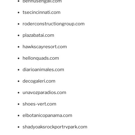
bennusehgall.com
tsecincinnati.com
roderconstructiongroup.com
plazabatai.com
hawkscayresort.com
hellonquads.com
diarioanimales.com
decogaleri.com
unavozparadios.com
shoes-vert.com
elbotanicopanama.com
shadyoaksrockportrvpark.com