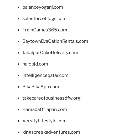
balanceyoganj.com
salesforceblogs.com
TrainGames365.com
BaytownEvaCationRentals.com
JabalpurCakeDelivery.com
halobjd.com
intelligenceqatar.com
PikaPikaApp.com
takecareofbusinessdfw.org
HamadaOfJapan.com
VersifyLifestyle.com
kingscreekadventures.com