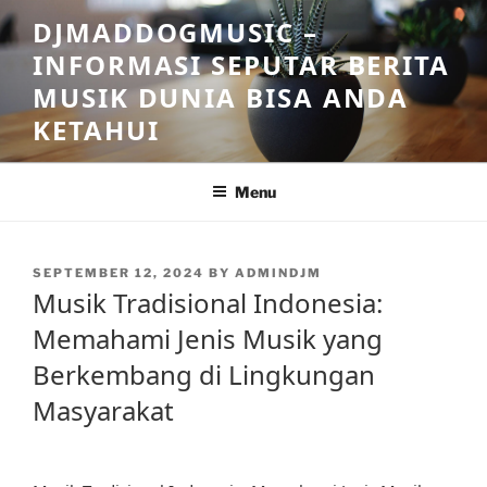
Skip
DJMADDOGMUSIC –
to
INFORMASI SEPUTAR BERITA
content
MUSIK DUNIA BISA ANDA
KETAHUI
Menu
POSTED
SEPTEMBER 12, 2024
BY
ADMINDJM
ON
Musik Tradisional Indonesia:
Memahami Jenis Musik yang
Berkembang di Lingkungan
Masyarakat