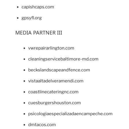
capishcaps.com
gpsyfl.org
MEDIA PARTNER III
vwrepairarlington.com
cleaningservicebaltimore-md.com
beckslandscapeandfence.com
vistaaltadelveramendi.com
coastlinecateringnc.com
cuesburgershouston.com
psicologiaespecializadaencampeche.com
dmtacos.com