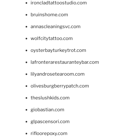
ironcladtattoostudio.com
bruinshome.com
annascleaningsvc.com
wolfcitytattoo.com
oysterbayturkeytrot.com
lafronterarestauranteybar.com
lilyandrosetearoom.com
olivesburgberrypatch.com
theslushkids.com
giobastian.com
glpascensori.com
rifloorepoxy.com