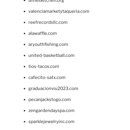
anneskitchen.org
valenciamarketytaqueria.com
reefrecordsllc.com
alawaffle.com
aryouthfishing.com
united-basketball.com
tios-tacos.com
cafecito-satx.com
graduacionviu2023.com
pecanjackstogo.com
zengardendayspa.com
sparklejewelryinc.com