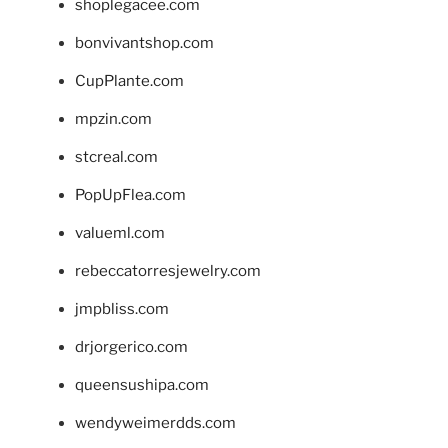
shoplegacee.com
bonvivantshop.com
CupPlante.com
mpzin.com
stcreal.com
PopUpFlea.com
valueml.com
rebeccatorresjewelry.com
jmpbliss.com
drjorgerico.com
queensushipa.com
wendyweimerdds.com