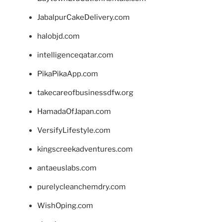
JabalpurCakeDelivery.com
halobjd.com
intelligenceqatar.com
PikaPikaApp.com
takecareofbusinessdfw.org
HamadaOfJapan.com
VersifyLifestyle.com
kingscreekadventures.com
antaeuslabs.com
purelycleanchemdry.com
WishOping.com