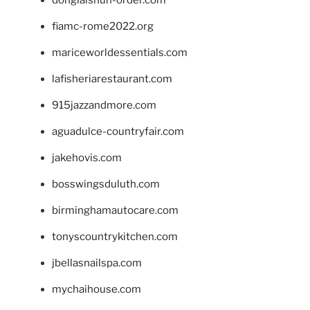
donglaishun-order.com
fiamc-rome2022.org
mariceworldessentials.com
lafisheriarestaurant.com
915jazzandmore.com
aguadulce-countryfair.com
jakehovis.com
bosswingsduluth.com
birminghamautocare.com
tonyscountrykitchen.com
jbellasnailspa.com
mychaihouse.com