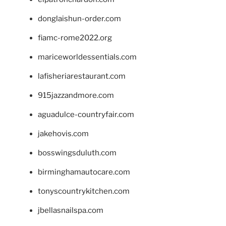
donglaishun-order.com
fiamc-rome2022.org
mariceworldessentials.com
lafisheriarestaurant.com
915jazzandmore.com
aguadulce-countryfair.com
jakehovis.com
bosswingsduluth.com
birminghamautocare.com
tonyscountrykitchen.com
jbellasnailspa.com