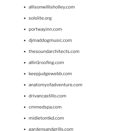
allisonwillisholley.com
solslite.org
portwayinn.com
djmaddogmusic.com
thesoundarchitects.com
allin1roofing.com
keepjudgewebb.com
anatomyofadventure.com
drivancastillo.com
cmmedspa.com
midletontkd.com
gardensandgrills.com