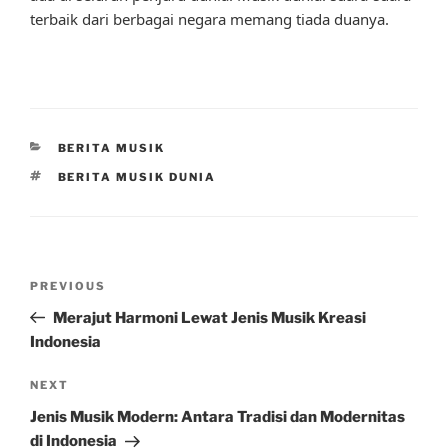
terbaik dari berbagai negara memang tiada duanya.
CATEGORIES
BERITA MUSIK
TAGS
BERITA MUSIK DUNIA
Post
Previous
PREVIOUS
navigation
Post
Merajut Harmoni Lewat Jenis Musik Kreasi
Indonesia
Next
NEXT
Post
Jenis Musik Modern: Antara Tradisi dan Modernitas
di Indonesia