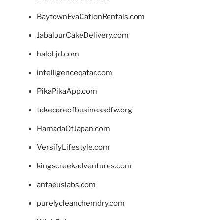
BaytownEvaCationRentals.com
JabalpurCakeDelivery.com
halobjd.com
intelligenceqatar.com
PikaPikaApp.com
takecareofbusinessdfw.org
HamadaOfJapan.com
VersifyLifestyle.com
kingscreekadventures.com
antaeuslabs.com
purelycleanchemdry.com