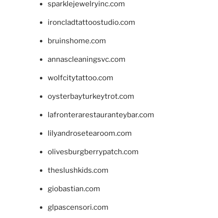
sparklejewelryinc.com
ironcladtattoostudio.com
bruinshome.com
annascleaningsvc.com
wolfcitytattoo.com
oysterbayturkeytrot.com
lafronterarestauranteybar.com
lilyandrosetearoom.com
olivesburgberrypatch.com
theslushkids.com
giobastian.com
glpascensori.com