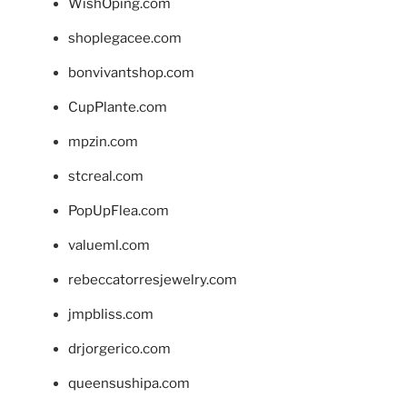
WishOping.com
shoplegacee.com
bonvivantshop.com
CupPlante.com
mpzin.com
stcreal.com
PopUpFlea.com
valueml.com
rebeccatorresjewelry.com
jmpbliss.com
drjorgerico.com
queensushipa.com