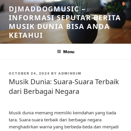
Skip
DJMADDOGMUSIC –
to
INFORMASI SEPUTAR BERITA
content
MUSIK DUNIA BISA ANDA
KETAHUI
Menu
POSTED
OCTOBER 24, 2024
BY
ADMINDJM
ON
Musik Dunia: Suara-Suara Terbaik
dari Berbagai Negara
Musik dunia memang memiliki keindahan yang tiada
tara. Suara-suara terbaik dari berbagai negara
menghadirkan warna yang berbeda-beda dan menjadi