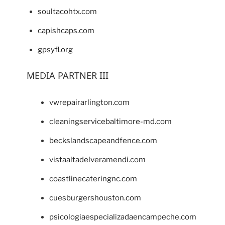
soultacohtx.com
capishcaps.com
gpsyfl.org
MEDIA PARTNER III
vwrepairarlington.com
cleaningservicebaltimore-md.com
beckslandscapeandfence.com
vistaaltadelveramendi.com
coastlinecateringnc.com
cuesburgershouston.com
psicologiaespecializadaencampeche.com