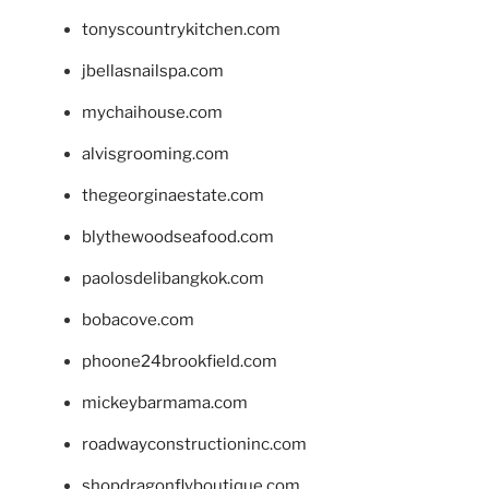
tonyscountrykitchen.com
jbellasnailspa.com
mychaihouse.com
alvisgrooming.com
thegeorginaestate.com
blythewoodseafood.com
paolosdelibangkok.com
bobacove.com
phoone24brookfield.com
mickeybarmama.com
roadwayconstructioninc.com
shopdragonflyboutique.com