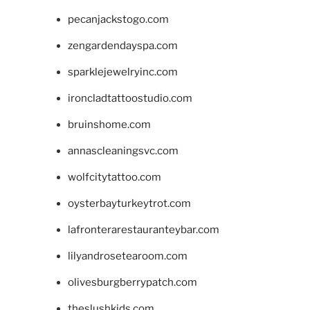
pecanjackstogo.com
zengardendayspa.com
sparklejewelryinc.com
ironcladtattoostudio.com
bruinshome.com
annascleaningsvc.com
wolfcitytattoo.com
oysterbayturkeytrot.com
lafronterarestauranteybar.com
lilyandrosetearoom.com
olivesburgberrypatch.com
theslushkids.com