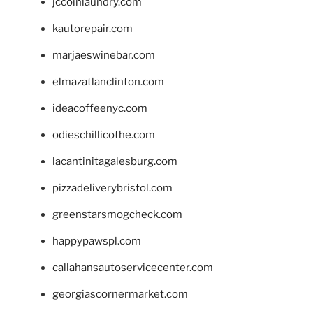
jccoinlaundry.com
kautorepair.com
marjaeswinebar.com
elmazatlanclinton.com
ideacoffeenyc.com
odieschillicothe.com
lacantinitagalesburg.com
pizzadeliverybristol.com
greenstarsmogcheck.com
happypawspl.com
callahansautoservicecenter.com
georgiascornermarket.com