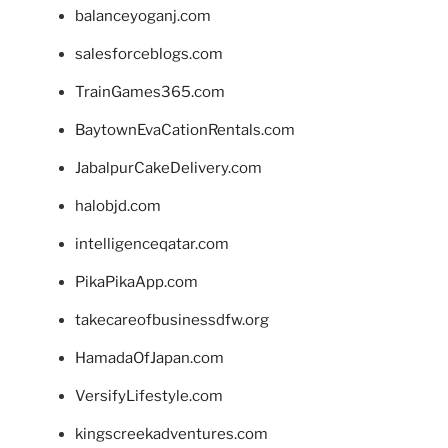
balanceyoganj.com
salesforceblogs.com
TrainGames365.com
BaytownEvaCationRentals.com
JabalpurCakeDelivery.com
halobjd.com
intelligenceqatar.com
PikaPikaApp.com
takecareofbusinessdfw.org
HamadaOfJapan.com
VersifyLifestyle.com
kingscreekadventures.com