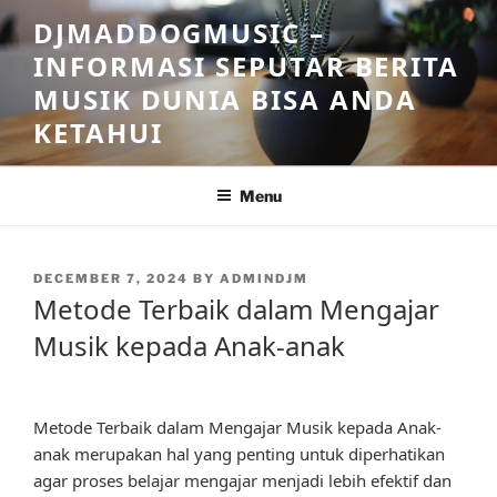
Skip
DJMADDOGMUSIC –
to
INFORMASI SEPUTAR BERITA
content
MUSIK DUNIA BISA ANDA
KETAHUI
Menu
POSTED
DECEMBER 7, 2024
BY
ADMINDJM
ON
Metode Terbaik dalam Mengajar
Musik kepada Anak-anak
Metode Terbaik dalam Mengajar Musik kepada Anak-
anak merupakan hal yang penting untuk diperhatikan
agar proses belajar mengajar menjadi lebih efektif dan