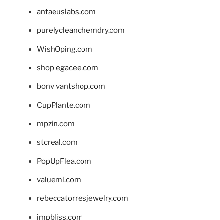
antaeuslabs.com
purelycleanchemdry.com
WishOping.com
shoplegacee.com
bonvivantshop.com
CupPlante.com
mpzin.com
stcreal.com
PopUpFlea.com
valueml.com
rebeccatorresjewelry.com
jmpbliss.com