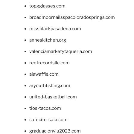
topgglasses.com
broadmoornailsspacoloradosprings.com
missblackpasadena.com
anneskitchen.org
valenciamarketytaqueria.com
reefrecordsllc.com
alawaffle.com
aryouthfishing.com
united-basketball.com
tios-tacos.com
cafecito-satx.com
graduacionviu2023.com