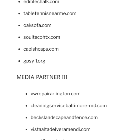
ediblechalk.com
tabletennisnearme.com
oaksofa.com
soultacohtx.com
capishcaps.com
gpsyfl.org
MEDIA PARTNER III
vwrepairarlington.com
cleaningservicebaltimore-md.com
beckslandscapeandfence.com
vistaaltadelveramendi.com