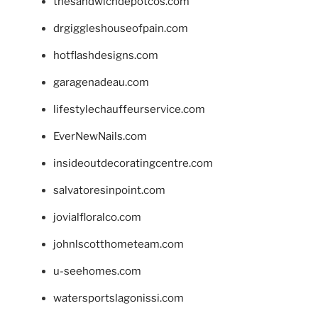
thesandwichdepotcos.com
drgiggleshouseofpain.com
hotflashdesigns.com
garagenadeau.com
lifestylechauffeurservice.com
EverNewNails.com
insideoutdecoratingcentre.com
salvatoresinpoint.com
jovialfloralco.com
johnlscotthometeam.com
u-seehomes.com
watersportslagonissi.com