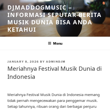
Skip
DJMADDOGMUSIC –
to
INFORMASI SEPUTAR BERITA
content
MUSIK DUNIA BISA ANDA
KETAHUI
Menu
POSTED
JANUARY 8, 2026
BY
ADMINDJM
ON
Meriahnya Festival Musik Dunia di
Indonesia
Meriahnya Festival Musik Dunia di Indonesia memang
tidak pernah mengecewakan para penggemar musik.
Setiap tahunnya, ribuan orang dari berbagai penjuru