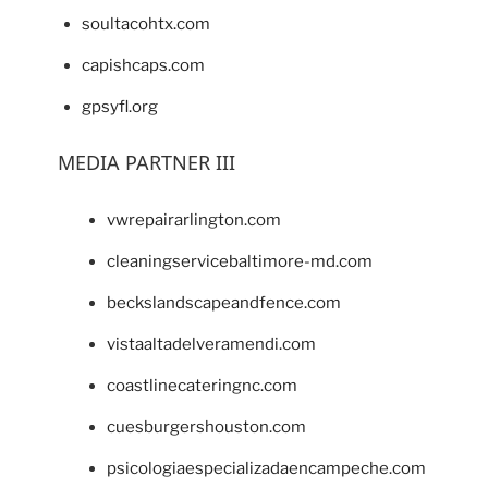
soultacohtx.com
capishcaps.com
gpsyfl.org
MEDIA PARTNER III
vwrepairarlington.com
cleaningservicebaltimore-md.com
beckslandscapeandfence.com
vistaaltadelveramendi.com
coastlinecateringnc.com
cuesburgershouston.com
psicologiaespecializadaencampeche.com