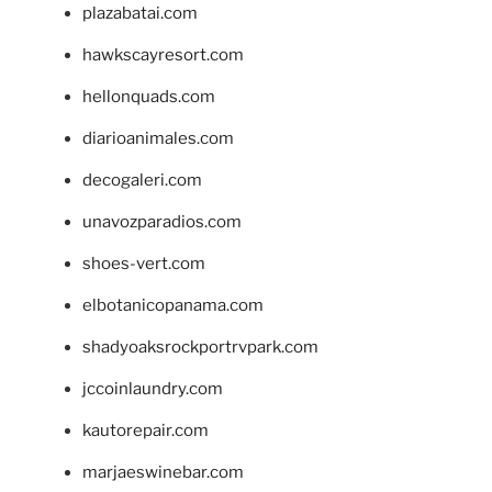
plazabatai.com
hawkscayresort.com
hellonquads.com
diarioanimales.com
decogaleri.com
unavozparadios.com
shoes-vert.com
elbotanicopanama.com
shadyoaksrockportrvpark.com
jccoinlaundry.com
kautorepair.com
marjaeswinebar.com