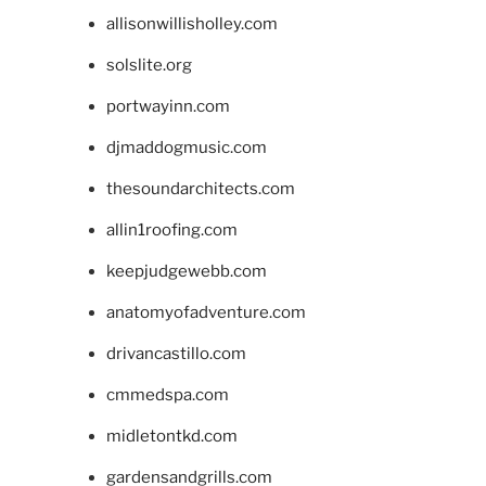
allisonwillisholley.com
solslite.org
portwayinn.com
djmaddogmusic.com
thesoundarchitects.com
allin1roofing.com
keepjudgewebb.com
anatomyofadventure.com
drivancastillo.com
cmmedspa.com
midletontkd.com
gardensandgrills.com