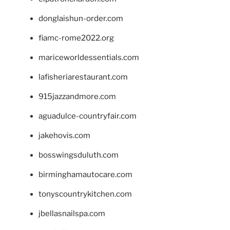
donglaishun-order.com
fiamc-rome2022.org
mariceworldessentials.com
lafisheriarestaurant.com
915jazzandmore.com
aguadulce-countryfair.com
jakehovis.com
bosswingsduluth.com
birminghamautocare.com
tonyscountrykitchen.com
jbellasnailspa.com