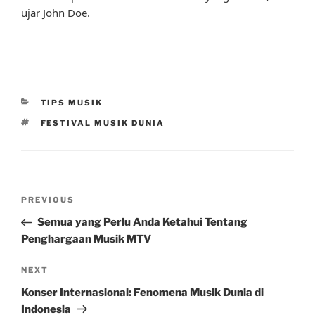
ujar John Doe.
CATEGORIES
TIPS MUSIK
TAGS
FESTIVAL MUSIK DUNIA
Post
Previous
PREVIOUS
navigation
Post
Semua yang Perlu Anda Ketahui Tentang
Penghargaan Musik MTV
Next
NEXT
Post
Konser Internasional: Fenomena Musik Dunia di
Indonesia