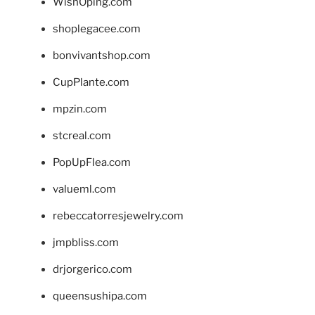
WishOping.com
shoplegacee.com
bonvivantshop.com
CupPlante.com
mpzin.com
stcreal.com
PopUpFlea.com
valueml.com
rebeccatorresjewelry.com
jmpbliss.com
drjorgerico.com
queensushipa.com