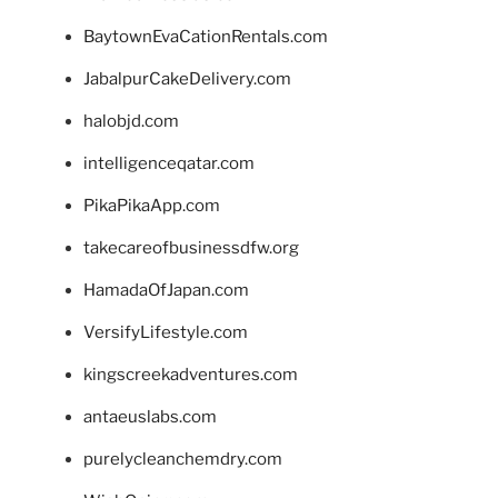
BaytownEvaCationRentals.com
JabalpurCakeDelivery.com
halobjd.com
intelligenceqatar.com
PikaPikaApp.com
takecareofbusinessdfw.org
HamadaOfJapan.com
VersifyLifestyle.com
kingscreekadventures.com
antaeuslabs.com
purelycleanchemdry.com