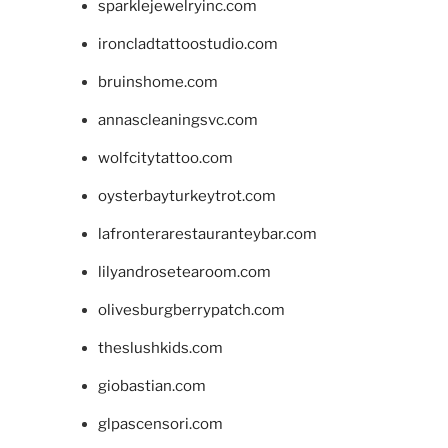
sparklejewelryinc.com
ironcladtattoostudio.com
bruinshome.com
annascleaningsvc.com
wolfcitytattoo.com
oysterbayturkeytrot.com
lafronterarestauranteybar.com
lilyandrosetearoom.com
olivesburgberrypatch.com
theslushkids.com
giobastian.com
glpascensori.com