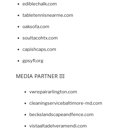
ediblechalk.com
tabletennisnearme.com
oaksofa.com
soultacohtx.com
capishcaps.com
gpsyfl.org
MEDIA PARTNER III
vwrepairarlington.com
cleaningservicebaltimore-md.com
beckslandscapeandfence.com
vistaaltadelveramendi.com