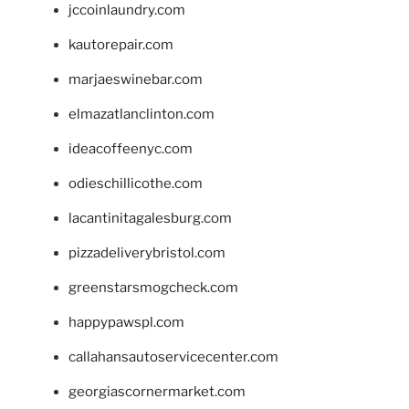
jccoinlaundry.com
kautorepair.com
marjaeswinebar.com
elmazatlanclinton.com
ideacoffeenyc.com
odieschillicothe.com
lacantinitagalesburg.com
pizzadeliverybristol.com
greenstarsmogcheck.com
happypawspl.com
callahansautoservicecenter.com
georgiascornermarket.com