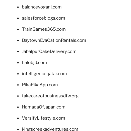
balanceyoganj.com
salesforceblogs.com
TrainGames365.com
BaytownEvaCationRentals.com
JabalpurCakeDelivery.com
halobjd.com
intelligenceqatar.com
PikaPikaApp.com
takecareofbusinessdfw.org
HamadaOfJapan.com
VersifyLifestyle.com
kingscreekadventures.com