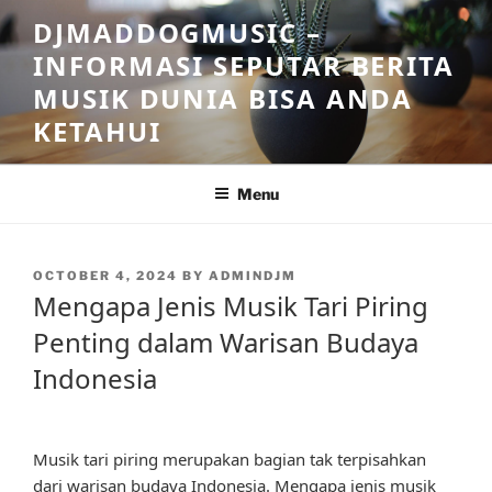
Skip
DJMADDOGMUSIC –
to
INFORMASI SEPUTAR BERITA
content
MUSIK DUNIA BISA ANDA
KETAHUI
Menu
POSTED
OCTOBER 4, 2024
BY
ADMINDJM
ON
Mengapa Jenis Musik Tari Piring
Penting dalam Warisan Budaya
Indonesia
Musik tari piring merupakan bagian tak terpisahkan
dari warisan budaya Indonesia. Mengapa jenis musik