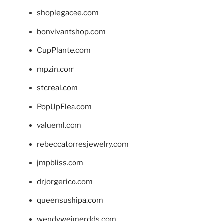
shoplegacee.com
bonvivantshop.com
CupPlante.com
mpzin.com
stcreal.com
PopUpFlea.com
valueml.com
rebeccatorresjewelry.com
jmpbliss.com
drjorgerico.com
queensushipa.com
wendyweimerdds.com