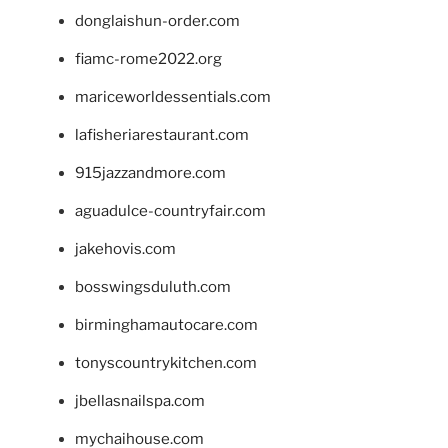
donglaishun-order.com
fiamc-rome2022.org
mariceworldessentials.com
lafisheriarestaurant.com
915jazzandmore.com
aguadulce-countryfair.com
jakehovis.com
bosswingsduluth.com
birminghamautocare.com
tonyscountrykitchen.com
jbellasnailspa.com
mychaihouse.com