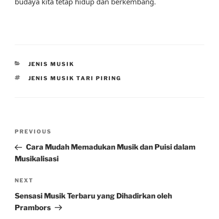
budaya kita tetap hidup dan berkembang.
CATEGORIES
JENIS MUSIK
TAGS
JENIS MUSIK TARI PIRING
Post
Previous
PREVIOUS
navigation
Post
Cara Mudah Memadukan Musik dan Puisi dalam
Musikalisasi
Next
NEXT
Post
Sensasi Musik Terbaru yang Dihadirkan oleh
Prambors