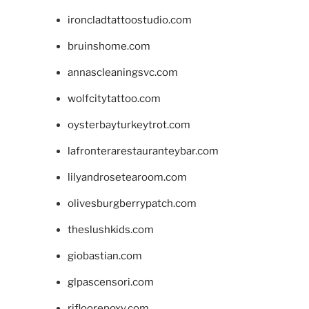
ironcladtattoostudio.com
bruinshome.com
annascleaningsvc.com
wolfcitytattoo.com
oysterbayturkeytrot.com
lafronterarestauranteybar.com
lilyandrosetearoom.com
olivesburgberrypatch.com
theslushkids.com
giobastian.com
glpascensori.com
rifloorepoxy.com