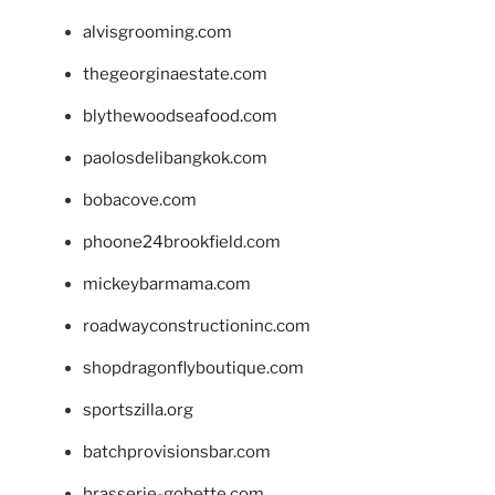
alvisgrooming.com
thegeorginaestate.com
blythewoodseafood.com
paolosdelibangkok.com
bobacove.com
phoone24brookfield.com
mickeybarmama.com
roadwayconstructioninc.com
shopdragonflyboutique.com
sportszilla.org
batchprovisionsbar.com
brasserie-gobette.com