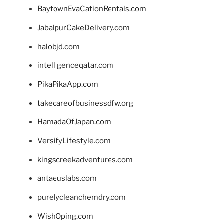
BaytownEvaCationRentals.com
JabalpurCakeDelivery.com
halobjd.com
intelligenceqatar.com
PikaPikaApp.com
takecareofbusinessdfw.org
HamadaOfJapan.com
VersifyLifestyle.com
kingscreekadventures.com
antaeuslabs.com
purelycleanchemdry.com
WishOping.com