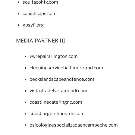
soultacohtx.com
capishcaps.com
gpsyfl.org
MEDIA PARTNER III
vwrepairarlington.com
cleaningservicebaltimore-md.com
beckslandscapeandfence.com
vistaaltadelveramendi.com
coastlinecateringnc.com
cuesburgershouston.com
psicologiaespecializadaencampeche.com