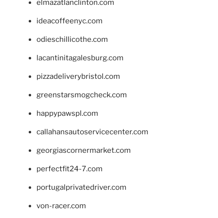
elmazatlanclinton.com
ideacoffeenyc.com
odieschillicothe.com
lacantinitagalesburg.com
pizzadeliverybristol.com
greenstarsmogcheck.com
happypawspl.com
callahansautoservicecenter.com
georgiascornermarket.com
perfectfit24-7.com
portugalprivatedriver.com
von-racer.com