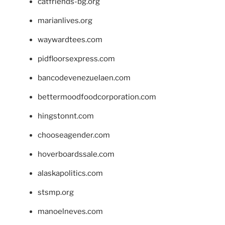
catfriends-bg.org
marianlives.org
waywardtees.com
pidfloorsexpress.com
bancodevenezuelaen.com
bettermoodfoodcorporation.com
hingstonnt.com
chooseagender.com
hoverboardssale.com
alaskapolitics.com
stsmp.org
manoelneves.com