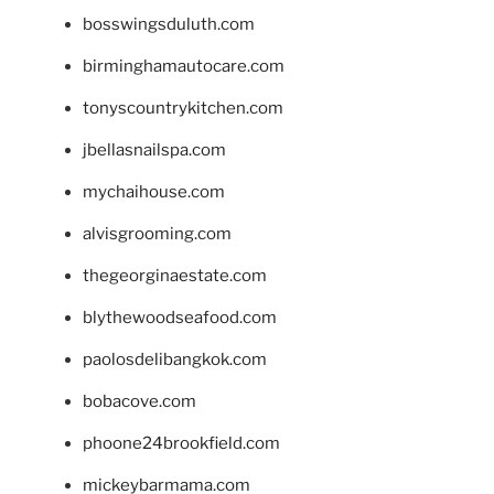
bosswingsduluth.com
birminghamautocare.com
tonyscountrykitchen.com
jbellasnailspa.com
mychaihouse.com
alvisgrooming.com
thegeorginaestate.com
blythewoodseafood.com
paolosdelibangkok.com
bobacove.com
phoone24brookfield.com
mickeybarmama.com