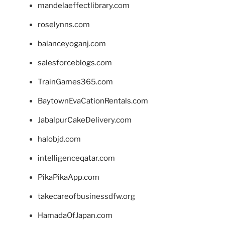
mandelaeffectlibrary.com
roselynns.com
balanceyoganj.com
salesforceblogs.com
TrainGames365.com
BaytownEvaCationRentals.com
JabalpurCakeDelivery.com
halobjd.com
intelligenceqatar.com
PikaPikaApp.com
takecareofbusinessdfw.org
HamadaOfJapan.com