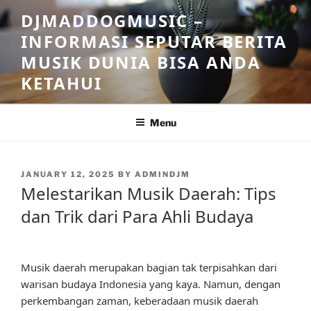
Skip
DJMADDOGMUSIC –
to
INFORMASI SEPUTAR BERITA
content
MUSIK DUNIA BISA ANDA
KETAHUI
Menu
POSTED
JANUARY 12, 2025
BY
ADMINDJM
ON
Melestarikan Musik Daerah: Tips
dan Trik dari Para Ahli Budaya
Musik daerah merupakan bagian tak terpisahkan dari
warisan budaya Indonesia yang kaya. Namun, dengan
perkembangan zaman, keberadaan musik daerah