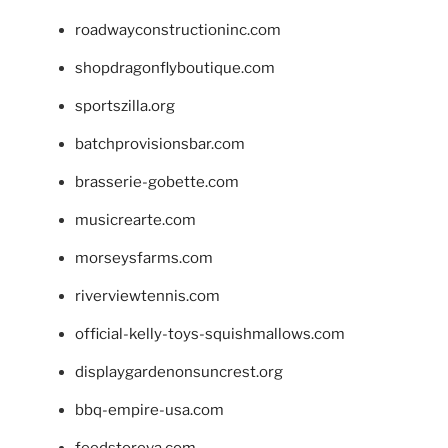
roadwayconstructioninc.com
shopdragonflyboutique.com
sportszilla.org
batchprovisionsbar.com
brasserie-gobette.com
musicrearte.com
morseysfarms.com
riverviewtennis.com
official-kelly-toys-squishmallows.com
displaygardenonsuncrest.org
bbq-empire-usa.com
feedstoreva.com