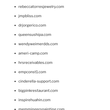
rebeccatorresjewelry.com
jmpbliss.com
drjorgerico.com
queensushipa.com
wendyweimerdds.com
ameri-camp.com
hrsreceivables.com
empconst1.com
cinderella-support.com
bigpinkrestaurant.com
inspirehuahin.com
memmingerspainting.com