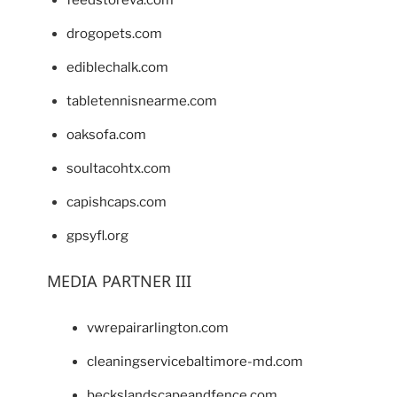
drogopets.com
ediblechalk.com
tabletennisnearme.com
oaksofa.com
soultacohtx.com
capishcaps.com
gpsyfl.org
MEDIA PARTNER III
vwrepairarlington.com
cleaningservicebaltimore-md.com
beckslandscapeandfence.com