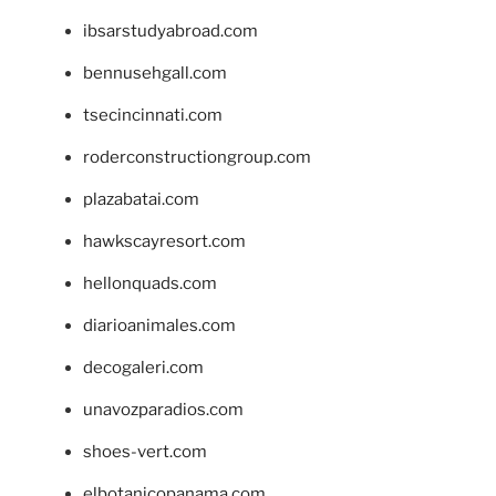
ibsarstudyabroad.com
bennusehgall.com
tsecincinnati.com
roderconstructiongroup.com
plazabatai.com
hawkscayresort.com
hellonquads.com
diarioanimales.com
decogaleri.com
unavozparadios.com
shoes-vert.com
elbotanicopanama.com