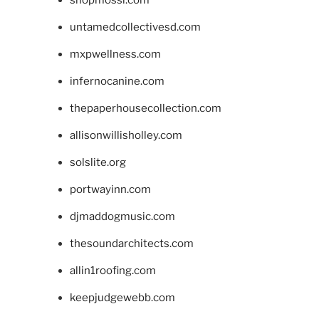
shopmossi.com
untamedcollectivesd.com
mxpwellness.com
infernocanine.com
thepaperhousecollection.com
allisonwillisholley.com
solslite.org
portwayinn.com
djmaddogmusic.com
thesoundarchitects.com
allin1roofing.com
keepjudgewebb.com