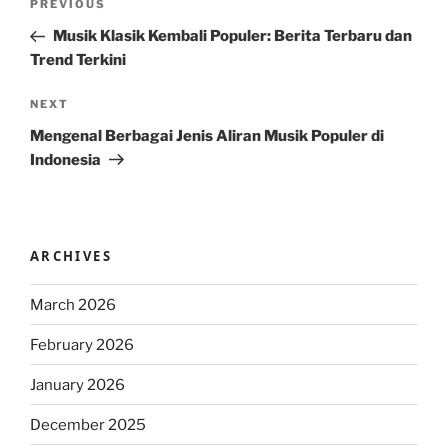
Previous
PREVIOUS
navigation
Post
Musik Klasik Kembali Populer: Berita Terbaru dan
Trend Terkini
Next
NEXT
Post
Mengenal Berbagai Jenis Aliran Musik Populer di
Indonesia
ARCHIVES
March 2026
February 2026
January 2026
December 2025