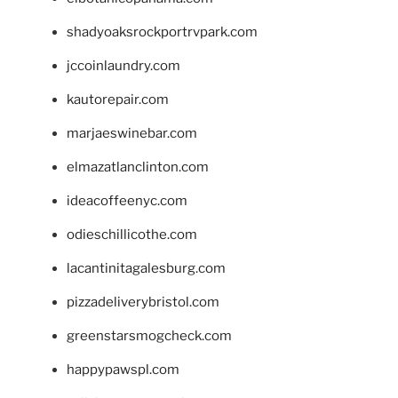
shadyoaksrockportrvpark.com
jccoinlaundry.com
kautorepair.com
marjaeswinebar.com
elmazatlanclinton.com
ideacoffeenyc.com
odieschillicothe.com
lacantinitagalesburg.com
pizzadeliverybristol.com
greenstarsmogcheck.com
happypawspl.com