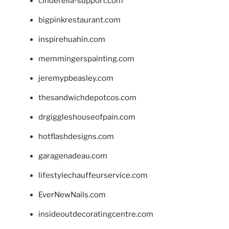
cinderella-support.com
bigpinkrestaurant.com
inspirehuahin.com
memmingerspainting.com
jeremypbeasley.com
thesandwichdepotcos.com
drgiggleshouseofpain.com
hotflashdesigns.com
garagenadeau.com
lifestylechauffeurservice.com
EverNewNails.com
insideoutdecoratingcentre.com