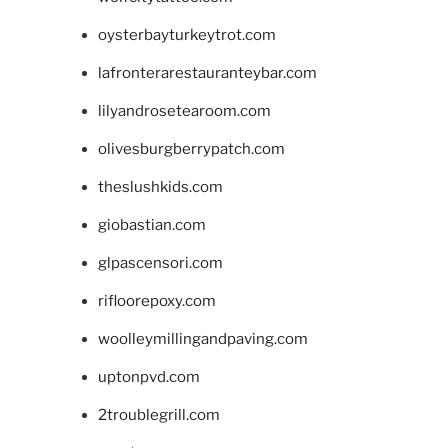
oysterbayturkeytrot.com
lafronterarestauranteybar.com
lilyandrosetearoom.com
olivesburgberrypatch.com
theslushkids.com
giobastian.com
glpascensori.com
rifloorepoxy.com
woolleymillingandpaving.com
uptonpvd.com
2troublegrill.com