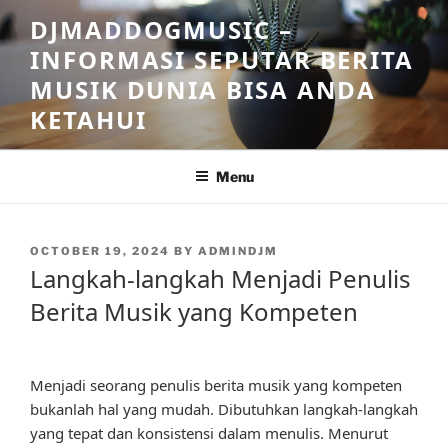
Skip
DJMADDOGMUSIC –
to
INFORMASI SEPUTAR BERITA
content
MUSIK DUNIA BISA ANDA
KETAHUI
Menu
POSTED
OCTOBER 19, 2024
BY
ADMINDJM
ON
Langkah-langkah Menjadi Penulis
Berita Musik yang Kompeten
Menjadi seorang penulis berita musik yang kompeten
bukanlah hal yang mudah. Dibutuhkan langkah-langkah
yang tepat dan konsistensi dalam menulis. Menurut