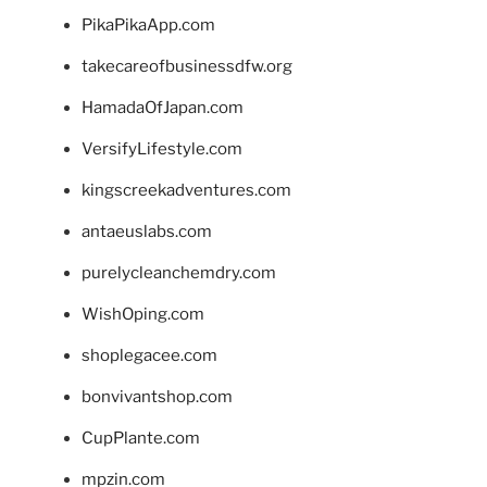
PikaPikaApp.com
takecareofbusinessdfw.org
HamadaOfJapan.com
VersifyLifestyle.com
kingscreekadventures.com
antaeuslabs.com
purelycleanchemdry.com
WishOping.com
shoplegacee.com
bonvivantshop.com
CupPlante.com
mpzin.com