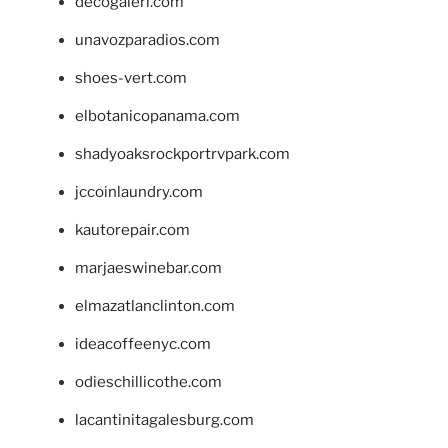
decogaleri.com
unavozparadios.com
shoes-vert.com
elbotanicopanama.com
shadyoaksrockportrvpark.com
jccoinlaundry.com
kautorepair.com
marjaeswinebar.com
elmazatlanclinton.com
ideacoffeenyc.com
odieschillicothe.com
lacantinitagalesburg.com