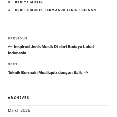
CATEGORIES
BERITA MUSIK
TAGS
BERITA MUSIK TERMASUK JENIS TULISAN
Post
Previous
PREVIOUS
navigation
Post
Inspirasi Jenis Musik DJ dari Budaya Lokal
Indonesia
Next
NEXT
Post
Teknik Bermain Musikquiz dengan Baik
ARCHIVES
March 2026