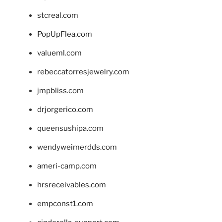
stcreal.com
PopUpFlea.com
valueml.com
rebeccatorresjewelry.com
jmpbliss.com
drjorgerico.com
queensushipa.com
wendyweimerdds.com
ameri-camp.com
hrsreceivables.com
empconst1.com