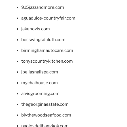
915jazzandmore.com
aguadulce-countryfair.com
jakehovis.com
bosswingsduluth.com
birminghamautocare.com
tonyscountrykitchen.com
jbellasnailspa.com
mychaihouse.com
alvisgrooming.com
thegeorginaestate.com
blythewoodseafood.com
paolosdelibangkok.com