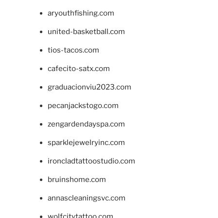
aryouthfishing.com
united-basketball.com
tios-tacos.com
cafecito-satx.com
graduacionviu2023.com
pecanjackstogo.com
zengardendayspa.com
sparklejewelryinc.com
ironcladtattoostudio.com
bruinshome.com
annascleaningsvc.com
wolfcitytattoo.com