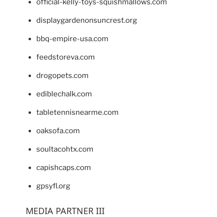
official-kelly-toys-squishmallows.com
displaygardenonsuncrest.org
bbq-empire-usa.com
feedstoreva.com
drogopets.com
ediblechalk.com
tabletennisnearme.com
oaksofa.com
soultacohtx.com
capishcaps.com
gpsyfl.org
MEDIA PARTNER III