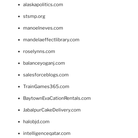
alaskapolitics.com
stsmp.org
manoelneves.com
mandelaeffectlibrary.com
roselynns.com
balanceyoganj.com
salesforceblogs.com
TrainGames365.com
BaytownEvaCationRentals.com
JabalpurCakeDelivery.com
halobjd.com
intelligenceqatar.com