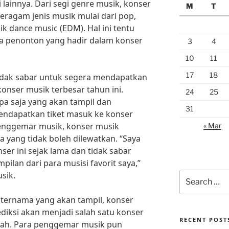
lainnya. Dari segi genre musik, konser
M
T
ragam jenis musik mulai dari pop,
ik dance music (EDM). Hal ini tentu
a penonton yang hadir dalam konser
3
4
10
11
17
18
idak sabar untuk segera mendapatkan
onser musik terbesar tahun ini.
24
25
pa saja yang akan tampil dan
31
endapatkan tiket masuk ke konser
enggemar musik, konser musik
« Mar
ra yang tidak boleh dilewatkan. “Saya
r ini sejak lama dan tidak sabar
ilan dari para musisi favorit saya,”
sik.
Search
for:
 ternama yang akan tampil, konser
ediksi akan menjadi salah satu konser
RECENT POST
arah. Para penggemar musik pun