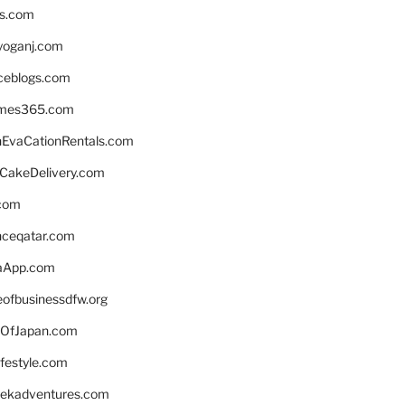
ns.com
yoganj.com
rceblogs.com
ames365.com
EvaCationRentals.com
rCakeDelivery.com
.com
enceqatar.com
aApp.com
eofbusinessdfw.org
OfJapan.com
ifestyle.com
eekadventures.com