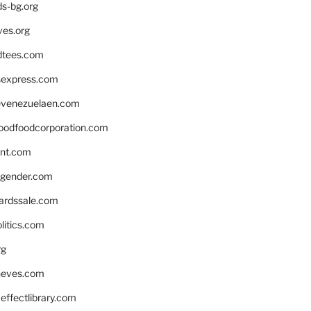
ds-bg.org
ves.org
tees.com
rsexpress.com
venezuelaen.com
oodfoodcorporation.com
nnt.com
gender.com
ardssale.com
litics.com
rg
neves.com
ffectlibrary.com