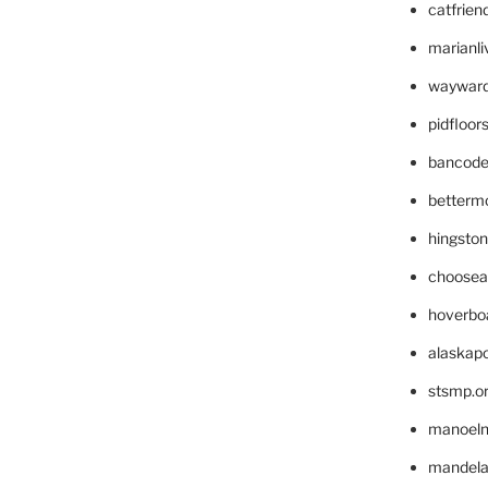
catfrien
marianli
wayward
pidfloo
bancode
betterm
hingsto
choosea
hoverbo
alaskapo
stsmp.o
manoel
mandelae