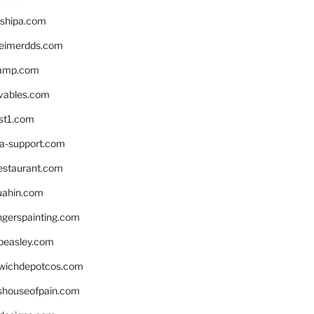
shipa.com
eimerdds.com
camp.com
ivables.com
st1.com
la-support.com
estaurant.com
uahin.com
erspainting.com
beasley.com
wichdepotcos.com
eshouseofpain.com