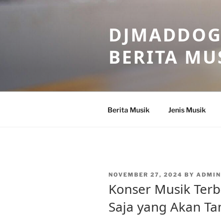
Skip
to
DJMADDOGM
content
BERITA MU
Berita Musik
Jenis Musik
POSTED
NOVEMBER 27, 2024
BY
ADMIN
ON
Konser Musik Terb
Saja yang Akan Ta