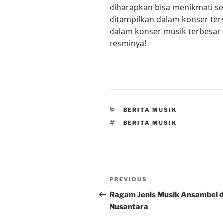
diharapkan bisa menikmati s
ditampilkan dalam konser ters
dalam konser musik terbesar t
resminya!
CATEGORIES
BERITA MUSIK
TAGS
BERITA MUSIK
Post
Previous
PREVIOUS
navigation
Post
Ragam Jenis Musik Ansambel d
Nusantara