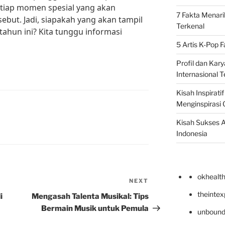
etiap momen spesial yang akan
7 Fakta Menari
ebut. Jadi, siapakah yang akan tampil
Terkenal
ahun ini? Kita tunggu informasi
5 Artis K-Pop 
Profil dan Kary
Internasional T
Kisah Inspirati
Menginspirasi 
Kisah Sukses A
Indonesia
okhealt
NEXT
Next
Post
theinte
i
Mengasah Talenta Musikal: Tips
Bermain Musik untuk Pemula
unbound