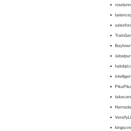
roselyn
balance
salesfo
TrainG
Baytown
Jabalpu
halobjd
intellig
PikaPik
takecar
Hamada
VersifyL
kingscr