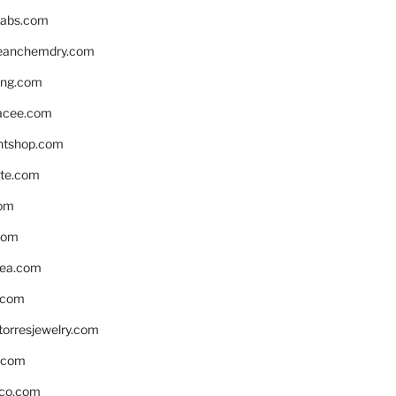
labs.com
leanchemdry.com
ing.com
acee.com
ntshop.com
te.com
om
com
ea.com
.com
torresjewelry.com
s.com
ico.com