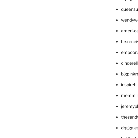
queensu
wendyw
ameri-
hrsrece
empcon
cinderel
bigpinkr
inspireh
memming
jeremyp
thesand
drgiggl