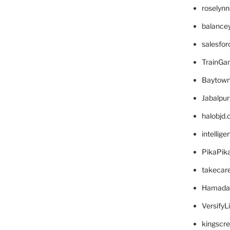
roselyn
balance
salesfo
TrainG
Baytown
Jabalpu
halobjd
intellig
PikaPik
takecar
Hamada
VersifyL
kingscr