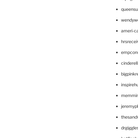
queensu
wendyw
ameri-
hrsrece
empcon
cinderel
bigpinkr
inspireh
memming
jeremyp
thesand
drgiggl