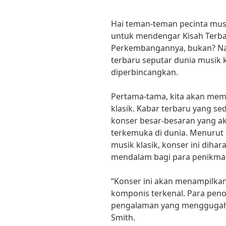
Hai teman-teman pecinta musik
untuk mendengar Kisah Terbar
Perkembangannya, bukan? Nah
terbaru seputar dunia musik 
diperbincangkan.
Pertama-tama, kita akan memb
klasik. Kabar terbaru yang s
konser besar-besaran yang aka
terkemuka di dunia. Menurut 
musik klasik, konser ini di
mendalam bagi para penikmat
“Konser ini akan menampilkan
komponis terkenal. Para pen
pengalaman yang menggugah ha
Smith.