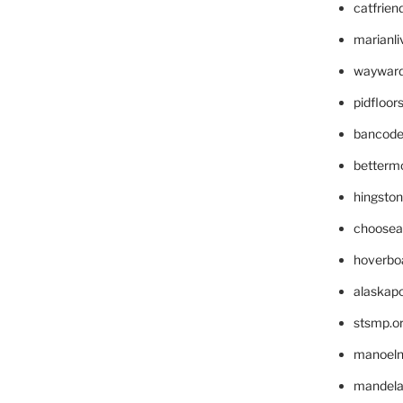
catfrien
marianli
wayward
pidfloo
bancode
betterm
hingsto
choosea
hoverbo
alaskapo
stsmp.o
manoel
mandelae