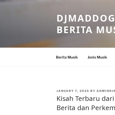
Skip
to
DJMADDOGM
content
BERITA MU
Berita Musik
Jenis Musik
POSTED
JANUARY 7, 2025
BY
ADMINDJ
ON
Kisah Terbaru dari
Berita dan Perke