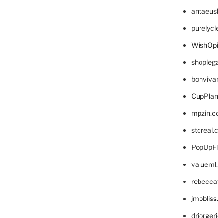
antaeus
purelyc
WishOp
shopleg
bonviva
CupPlan
mpzin.c
stcreal.
PopUpFl
valueml
rebecca
jmpblis
drjorger