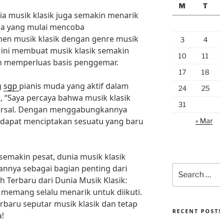
M
T
ia musik klasik juga semakin menarik
da yang mulai mencoba
n musik klasik dengan genre musik
3
4
al ini membuat musik klasik semakin
10
11
n memperluas basis penggemar.
17
18
g
sgp
pianis muda yang aktif dalam
24
25
, “Saya percaya bahwa musik klasik
31
iversal. Dengan menggabungkannya
a dapat menciptakan sesuatu yang baru
« Mar
makin pesat, dunia musik klasik
nnya sebagai bagian penting dari
Search
for:
 Terbaru dari Dunia Musik Klasik:
memang selalu menarik untuk diikuti.
erbaru seputar musik klasik dan tetap
RECENT POST
!