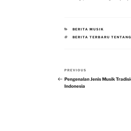
CATEGORIES
BERITA MUSIK
TAGS
BERITA TERBARU TENTANG
Post
Previous
PREVIOUS
navigation
Post
Pengenalan Jenis Musik Tradisi
Indonesia