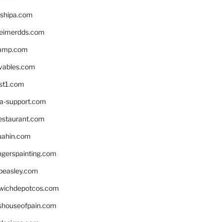
shipa.com
eimerdds.com
camp.com
ivables.com
st1.com
la-support.com
estaurant.com
uahin.com
erspainting.com
beasley.com
wichdepotcos.com
eshouseofpain.com