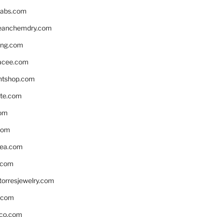
labs.com
leanchemdry.com
ing.com
acee.com
ntshop.com
te.com
om
com
ea.com
.com
torresjewelry.com
s.com
ico.com