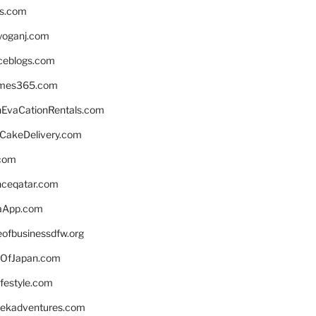
ns.com
yoganj.com
rceblogs.com
ames365.com
EvaCationRentals.com
rCakeDelivery.com
.com
enceqatar.com
aApp.com
eofbusinessdfw.org
OfJapan.com
ifestyle.com
eekadventures.com