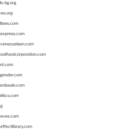
ds-bg.org
ves.org
tees.com
rsexpress.com
venezuelaen.com
oodfoodcorporation.com
nnt.com
gender.com
ardssale.com
litics.com
rg
neves.com
ffectlibrary.com