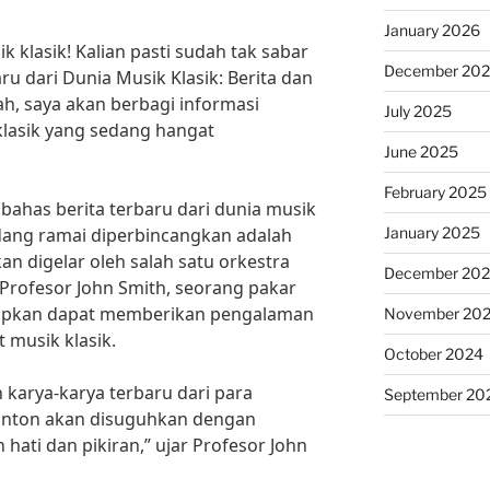
January 2026
 klasik! Kalian pasti sudah tak sabar
December 20
u dari Dunia Musik Klasik: Berita dan
, saya akan berbagi informasi
July 2025
klasik yang sedang hangat
June 2025
February 2025
ahas berita terbaru dari dunia musik
January 2025
edang ramai diperbincangkan adalah
n digelar oleh salah satu orkestra
December 20
Profesor John Smith, seorang pakar
harapkan dapat memberikan pengalaman
November 20
 musik klasik.
October 2024
 karya-karya terbaru dari para
September 20
onton akan disuguhkan dengan
ti dan pikiran,” ujar Profesor John