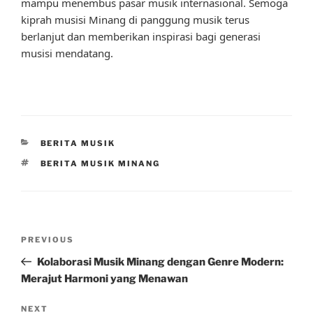
mampu menembus pasar musik internasional. Semoga
kiprah musisi Minang di panggung musik terus
berlanjut dan memberikan inspirasi bagi generasi
musisi mendatang.
CATEGORIES
BERITA MUSIK
TAGS
BERITA MUSIK MINANG
Post
Previous
PREVIOUS
navigation
Post
Kolaborasi Musik Minang dengan Genre Modern:
Merajut Harmoni yang Menawan
Next
NEXT