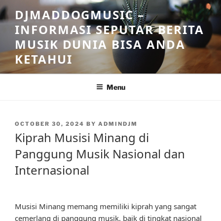
Skip
DJMADDOGMUSIC –
to
INFORMASI SEPUTAR BERITA
content
MUSIK DUNIA BISA ANDA
KETAHUI
Menu
POSTED
OCTOBER 30, 2024
BY
ADMINDJM
ON
Kiprah Musisi Minang di
Panggung Musik Nasional dan
Internasional
Musisi Minang memang memiliki kiprah yang sangat
cemerlang di panggung musik, baik di tingkat nasional