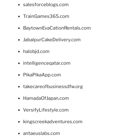
salesforceblogs.com
TrainGames365.com
BaytownEvaCationRentals.com
JabalpurCakeDelivery.com
halobjd.com
intelligenceqatar.com
PikaPikaApp.com
takecareofbusinessdfw.org
HamadaOfJapan.com
VersifyLifestyle.com
kingscreekadventures.com
antaeuslabs.com