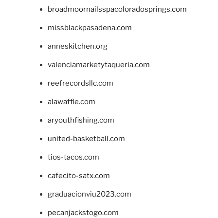
broadmoornailsspacoloradosprings.com
missblackpasadena.com
anneskitchen.org
valenciamarketytaqueria.com
reefrecordsllc.com
alawaffle.com
aryouthfishing.com
united-basketball.com
tios-tacos.com
cafecito-satx.com
graduacionviu2023.com
pecanjackstogo.com