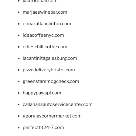
kautorepair.com
marjaeswinebar.com
elmazatlanclinton.com
ideacoffeenyc.com
odieschillicothe.com
lacantinitagalesburg.com
pizzadeliverybristol.com
greenstarsmogcheck.com
happypawspl.com
callahansautoservicecenter.com
georgiascornermarket.com
perfectfit24-7.com