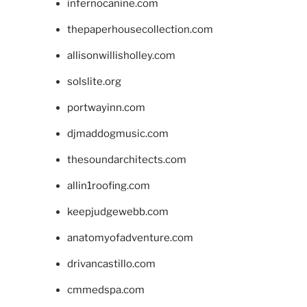
infernocanine.com
thepaperhousecollection.com
allisonwillisholley.com
solslite.org
portwayinn.com
djmaddogmusic.com
thesoundarchitects.com
allin1roofing.com
keepjudgewebb.com
anatomyofadventure.com
drivancastillo.com
cmmedspa.com