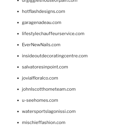
drgiggleshouseofpain.com
hotflashdesigns.com
garagenadeau.com
lifestylechauffeurservice.com
EverNewNails.com
insideoutdecoratingcentre.com
salvatoresinpoint.com
jovialfloralco.com
johnlscotthometeam.com
u-seehomes.com
watersportslagonissi.com
mischieffashion.com