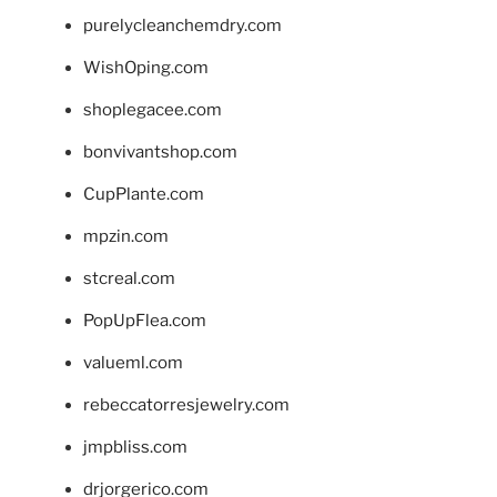
purelycleanchemdry.com
WishOping.com
shoplegacee.com
bonvivantshop.com
CupPlante.com
mpzin.com
stcreal.com
PopUpFlea.com
valueml.com
rebeccatorresjewelry.com
jmpbliss.com
drjorgerico.com