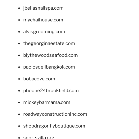
jbellasnailspa.com
mychaihouse.com
alvisgrooming.com
thegeorginaestate.com
blythewoodseafood.com
paolosdelibangkok.com
bobacove.com
phoone24brookfield.com
mickeybarmama.com
roadwayconstructioninc.com
shopdragonflyboutique.com
sportszilla.org