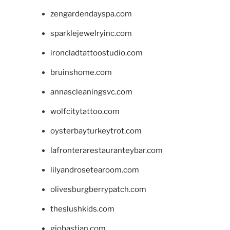
zengardendayspa.com
sparklejewelryinc.com
ironcladtattoostudio.com
bruinshome.com
annascleaningsvc.com
wolfcitytattoo.com
oysterbayturkeytrot.com
lafronterarestauranteybar.com
lilyandrosetearoom.com
olivesburgberrypatch.com
theslushkids.com
giobastian.com