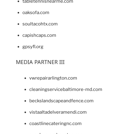
tabletennisnearme.com
oaksofa.com
soultacohtx.com
capishcaps.com
gpsyfl.org
MEDIA PARTNER III
vwrepairarlington.com
cleaningservicebaltimore-md.com
beckslandscapeandfence.com
vistaaltadelveramendi.com
coastlinecateringnc.com