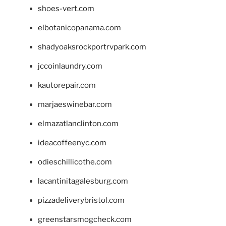
shoes-vert.com
elbotanicopanama.com
shadyoaksrockportrvpark.com
jccoinlaundry.com
kautorepair.com
marjaeswinebar.com
elmazatlanclinton.com
ideacoffeenyc.com
odieschillicothe.com
lacantinitagalesburg.com
pizzadeliverybristol.com
greenstarsmogcheck.com