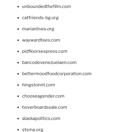
unboundedthefilm.com
catfriends-bg.org
marianlives.org
waywardtees.com
pidfloorsexpress.com
bancodevenezuelaen.com
bettermoodfoodcorporation.com
hingstonnt.com
chooseagender.com
hoverboardssale.com
alaskapolitics.com
stsmp.org