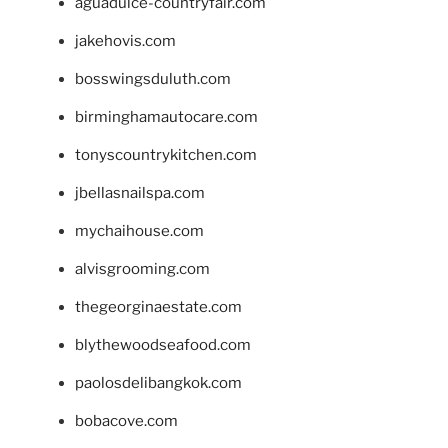
aguadulce-countryfair.com
jakehovis.com
bosswingsduluth.com
birminghamautocare.com
tonyscountrykitchen.com
jbellasnailspa.com
mychaihouse.com
alvisgrooming.com
thegeorginaestate.com
blythewoodseafood.com
paolosdelibangkok.com
bobacove.com