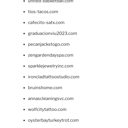
united-basketball.com
tios-tacos.com
cafecito-satx.com
graduacionviu2023.com
pecanjackstogo.com
zengardendayspa.com
sparklejewelryinc.com
ironcladtattoostudio.com
bruinshome.com
annascleaningsvc.com
wolfcitytattoo.com
oysterbayturkeytrot.com