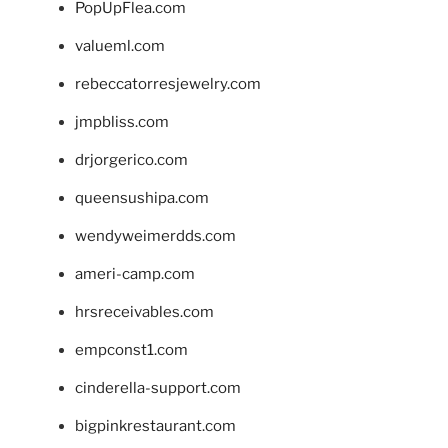
PopUpFlea.com
valueml.com
rebeccatorresjewelry.com
jmpbliss.com
drjorgerico.com
queensushipa.com
wendyweimerdds.com
ameri-camp.com
hrsreceivables.com
empconst1.com
cinderella-support.com
bigpinkrestaurant.com