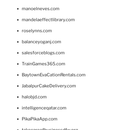
manoelneves.com
mandelaeffectlibrary.com
roselynns.com
balanceyoganj.com
salesforceblogs.com
TrainGames365.com
BaytownEvaCationRentals.com
JabalpurCakeDelivery.com
halobjd.com
intelligenceqatar.com
PikaPikaApp.com
takecareofbusinessdfw.org