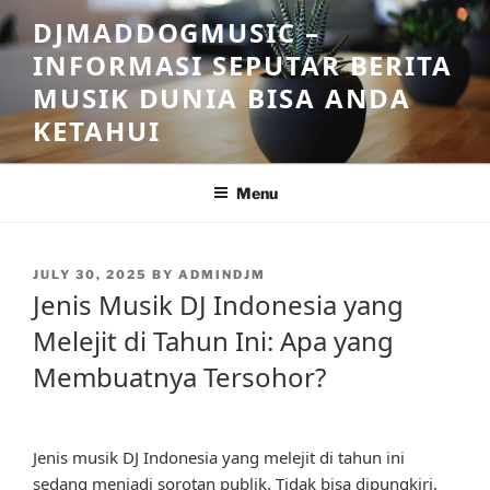
Skip
DJMADDOGMUSIC –
to
INFORMASI SEPUTAR BERITA
content
MUSIK DUNIA BISA ANDA
KETAHUI
Menu
POSTED
JULY 30, 2025
BY
ADMINDJM
ON
Jenis Musik DJ Indonesia yang
Melejit di Tahun Ini: Apa yang
Membuatnya Tersohor?
Jenis musik DJ Indonesia yang melejit di tahun ini
sedang menjadi sorotan publik. Tidak bisa dipungkiri,