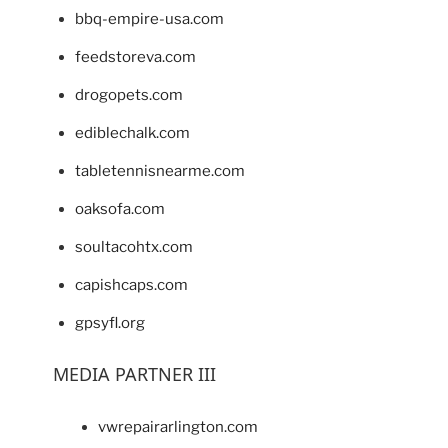
bbq-empire-usa.com
feedstoreva.com
drogopets.com
ediblechalk.com
tabletennisnearme.com
oaksofa.com
soultacohtx.com
capishcaps.com
gpsyfl.org
MEDIA PARTNER III
vwrepairarlington.com