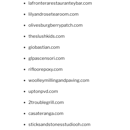
lafronterarestauranteybar.com
lilyandrosetearoom.com
olivesburgberrypatch.com
theslushkids.com
giobastian.com
glpascensori.com
rifloorepoxy.com
woolleymillingandpaving.com
uptonpvd.com
2troublegrill.com
casateranga.com
sticksandstonesstudiooh.com