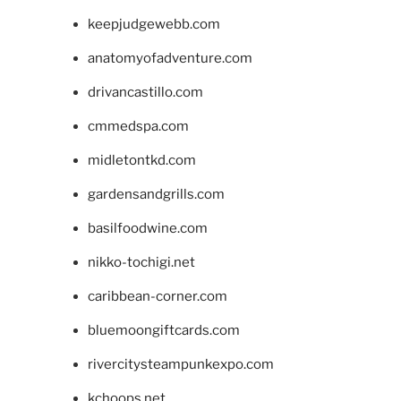
keepjudgewebb.com
anatomyofadventure.com
drivancastillo.com
cmmedspa.com
midletontkd.com
gardensandgrills.com
basilfoodwine.com
nikko-tochigi.net
caribbean-corner.com
bluemoongiftcards.com
rivercitysteampunkexpo.com
kchoops.net