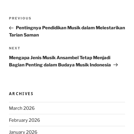
Post
Previous
PREVIOUS
navigation
Post
Pentingnya Pendidikan Musik dalam Melestarikan
Tarian Saman
Next
NEXT
Post
Mengapa Jenis Musik Ansambel Tetap Menjadi
Bagian Penting dalam Budaya Musik Indonesia
ARCHIVES
March 2026
February 2026
January 2026