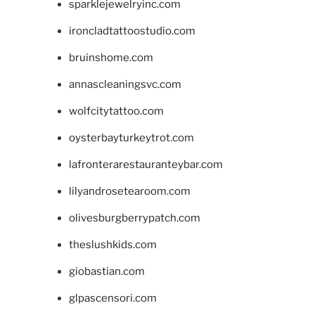
sparklejewelryinc.com
ironcladtattoostudio.com
bruinshome.com
annascleaningsvc.com
wolfcitytattoo.com
oysterbayturkeytrot.com
lafronterarestauranteybar.com
lilyandrosetearoom.com
olivesburgberrypatch.com
theslushkids.com
giobastian.com
glpascensori.com