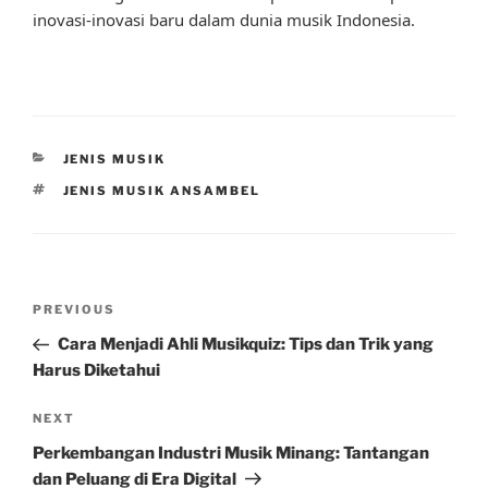
inovasi-inovasi baru dalam dunia musik Indonesia.
CATEGORIES
JENIS MUSIK
TAGS
JENIS MUSIK ANSAMBEL
Post
Previous
PREVIOUS
navigation
Post
Cara Menjadi Ahli Musikquiz: Tips dan Trik yang
Harus Diketahui
Next
NEXT
Post
Perkembangan Industri Musik Minang: Tantangan
dan Peluang di Era Digital