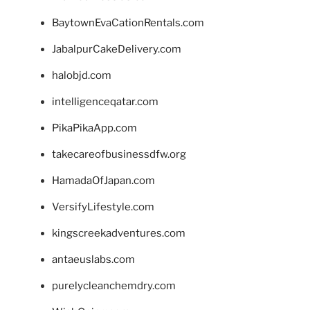
BaytownEvaCationRentals.com
JabalpurCakeDelivery.com
halobjd.com
intelligenceqatar.com
PikaPikaApp.com
takecareofbusinessdfw.org
HamadaOfJapan.com
VersifyLifestyle.com
kingscreekadventures.com
antaeuslabs.com
purelycleanchemdry.com