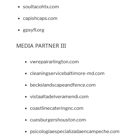
soultacohtx.com
capishcaps.com
gpsyfl.org
MEDIA PARTNER III
vwrepairarlington.com
cleaningservicebaltimore-md.com
beckslandscapeandfence.com
vistaaltadelveramendi.com
coastlinecateringnc.com
cuesburgershouston.com
psicologiaespecializadaencampeche.com