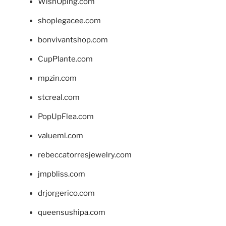
WishOping.com
shoplegacee.com
bonvivantshop.com
CupPlante.com
mpzin.com
stcreal.com
PopUpFlea.com
valueml.com
rebeccatorresjewelry.com
jmpbliss.com
drjorgerico.com
queensushipa.com