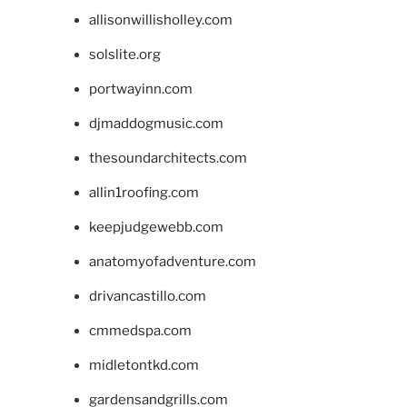
allisonwillisholley.com
solslite.org
portwayinn.com
djmaddogmusic.com
thesoundarchitects.com
allin1roofing.com
keepjudgewebb.com
anatomyofadventure.com
drivancastillo.com
cmmedspa.com
midletontkd.com
gardensandgrills.com