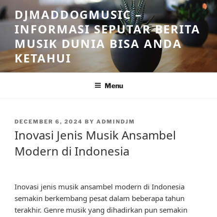
Skip
DJMADDOGMUSIC –
to
INFORMASI SEPUTAR BERITA
content
MUSIK DUNIA BISA ANDA
KETAHUI
Menu
POSTED
DECEMBER 6, 2024
BY
ADMINDJM
ON
Inovasi Jenis Musik Ansambel
Modern di Indonesia
Inovasi jenis musik ansambel modern di Indonesia
semakin berkembang pesat dalam beberapa tahun
terakhir. Genre musik yang dihadirkan pun semakin