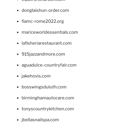
donglaishun-order.com
fiamc-rome2022.org
mariceworldessentials.com
lafisheriarestaurant.com
915jazzandmore.com
aguadulce-countryfair.com
jakehovis.com
bosswingsduluth.com
birminghamautocare.com
tonyscountrykitchen.com
jbellasnailspa.com