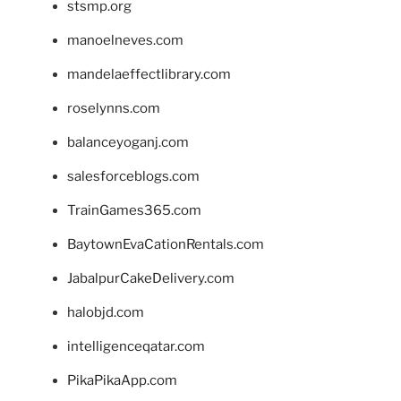
stsmp.org
manoelneves.com
mandelaeffectlibrary.com
roselynns.com
balanceyoganj.com
salesforceblogs.com
TrainGames365.com
BaytownEvaCationRentals.com
JabalpurCakeDelivery.com
halobjd.com
intelligenceqatar.com
PikaPikaApp.com