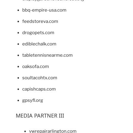
bbq-empire-usa.com
feedstoreva.com
drogopets.com
ediblechalk.com
tabletennisnearme.com
oaksofa.com
soultacohtx.com
capishcaps.com
gpsyfl.org
MEDIA PARTNER III
vwrepairarlington.com