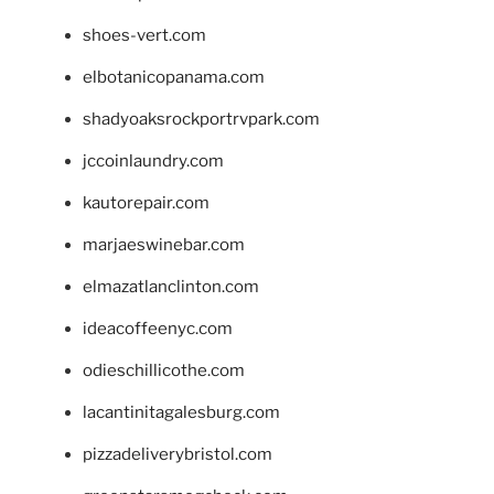
shoes-vert.com
elbotanicopanama.com
shadyoaksrockportrvpark.com
jccoinlaundry.com
kautorepair.com
marjaeswinebar.com
elmazatlanclinton.com
ideacoffeenyc.com
odieschillicothe.com
lacantinitagalesburg.com
pizzadeliverybristol.com