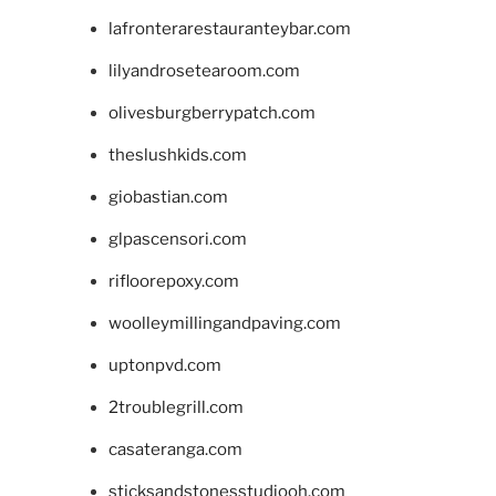
lafronterarestauranteybar.com
lilyandrosetearoom.com
olivesburgberrypatch.com
theslushkids.com
giobastian.com
glpascensori.com
rifloorepoxy.com
woolleymillingandpaving.com
uptonpvd.com
2troublegrill.com
casateranga.com
sticksandstonesstudiooh.com