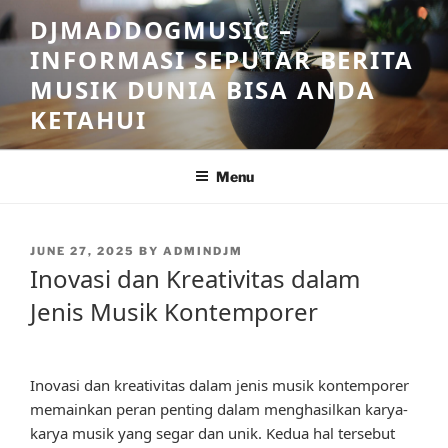
Skip
DJMADDOGMUSIC –
to
INFORMASI SEPUTAR BERITA
content
MUSIK DUNIA BISA ANDA
KETAHUI
Menu
POSTED
JUNE 27, 2025
BY
ADMINDJM
ON
Inovasi dan Kreativitas dalam
Jenis Musik Kontemporer
Inovasi dan kreativitas dalam jenis musik kontemporer
memainkan peran penting dalam menghasilkan karya-
karya musik yang segar dan unik. Kedua hal tersebut