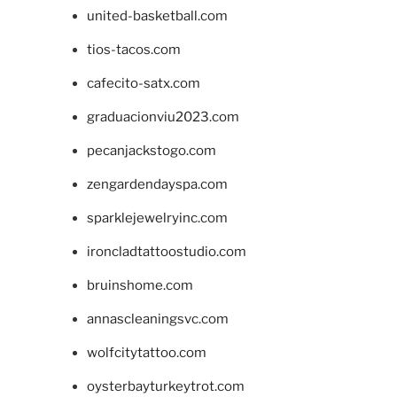
united-basketball.com
tios-tacos.com
cafecito-satx.com
graduacionviu2023.com
pecanjackstogo.com
zengardendayspa.com
sparklejewelryinc.com
ironcladtattoostudio.com
bruinshome.com
annascleaningsvc.com
wolfcitytattoo.com
oysterbayturkeytrot.com