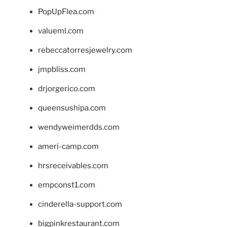
PopUpFlea.com
valueml.com
rebeccatorresjewelry.com
jmpbliss.com
drjorgerico.com
queensushipa.com
wendyweimerdds.com
ameri-camp.com
hrsreceivables.com
empconst1.com
cinderella-support.com
bigpinkrestaurant.com