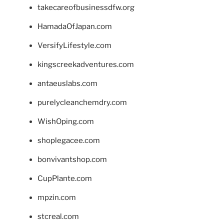
takecareofbusinessdfw.org
HamadaOfJapan.com
VersifyLifestyle.com
kingscreekadventures.com
antaeuslabs.com
purelycleanchemdry.com
WishOping.com
shoplegacee.com
bonvivantshop.com
CupPlante.com
mpzin.com
stcreal.com