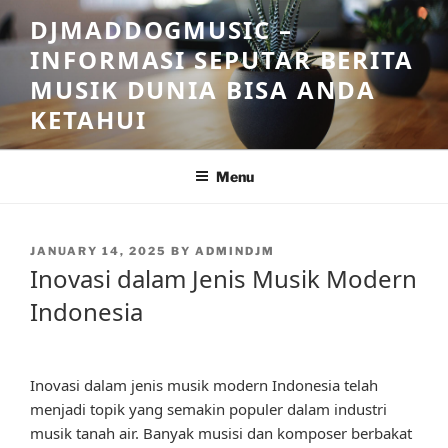
Skip
DJMADDOGMUSIC –
to
INFORMASI SEPUTAR BERITA
content
MUSIK DUNIA BISA ANDA
KETAHUI
Menu
POSTED
JANUARY 14, 2025
BY
ADMINDJM
ON
Inovasi dalam Jenis Musik Modern
Indonesia
Inovasi dalam jenis musik modern Indonesia telah
menjadi topik yang semakin populer dalam industri
musik tanah air. Banyak musisi dan komposer berbakat