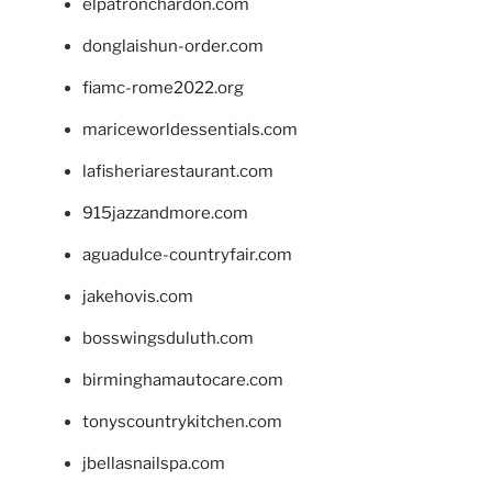
elpatronchardon.com
donglaishun-order.com
fiamc-rome2022.org
mariceworldessentials.com
lafisheriarestaurant.com
915jazzandmore.com
aguadulce-countryfair.com
jakehovis.com
bosswingsduluth.com
birminghamautocare.com
tonyscountrykitchen.com
jbellasnailspa.com