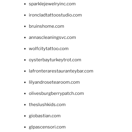
sparklejewelryinc.com
ironcladtattoostudio.com
bruinshome.com
annascleaningsvc.com
wolfcitytattoo.com
oysterbayturkeytrot.com
lafronterarestauranteybar.com
lilyandrosetearoom.com
olivesburgberrypatch.com
theslushkids.com
giobastian.com
glpascensori.com