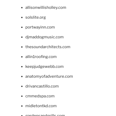
allisonwillisholley.com
solslite.org
portwayinn.com
djmaddogmusic.com
thesoundarchitects.com
allin1roofing.com
keepjudgewebb.com
anatomyofadventure.com
drivancastillo.com
cmmedspa.com
midletontkd.com
gardensandgrills.com