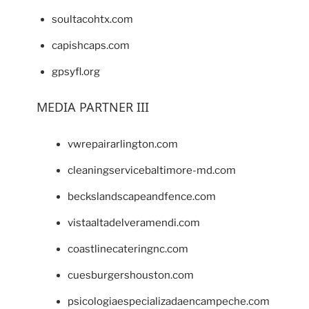
soultacohtx.com
capishcaps.com
gpsyfl.org
MEDIA PARTNER III
vwrepairarlington.com
cleaningservicebaltimore-md.com
beckslandscapeandfence.com
vistaaltadelveramendi.com
coastlinecateringnc.com
cuesburgershouston.com
psicologiaespecializadaencampeche.com