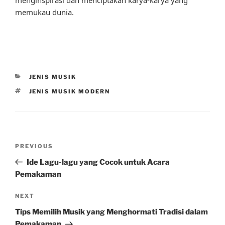
menginspirasi dan menciptakan karya-karya yang
memukau dunia.
CATEGORIES
JENIS MUSIK
TAGS
JENIS MUSIK MODERN
Post
Previous
PREVIOUS
navigation
Post
Ide Lagu-lagu yang Cocok untuk Acara
Pemakaman
Next
NEXT
Post
Tips Memilih Musik yang Menghormati Tradisi dalam
Pemakaman