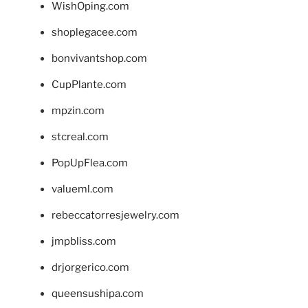
WishOping.com
shoplegacee.com
bonvivantshop.com
CupPlante.com
mpzin.com
stcreal.com
PopUpFlea.com
valueml.com
rebeccatorresjewelry.com
jmpbliss.com
drjorgerico.com
queensushipa.com