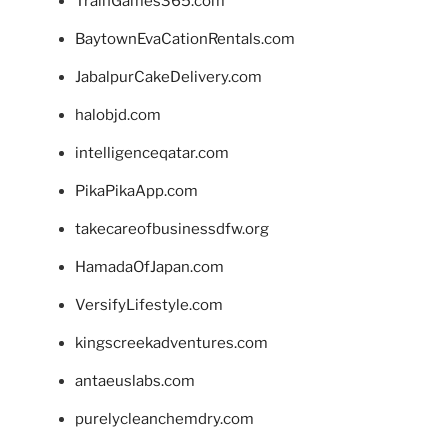
TrainGames365.com
BaytownEvaCationRentals.com
JabalpurCakeDelivery.com
halobjd.com
intelligenceqatar.com
PikaPikaApp.com
takecareofbusinessdfw.org
HamadaOfJapan.com
VersifyLifestyle.com
kingscreekadventures.com
antaeuslabs.com
purelycleanchemdry.com