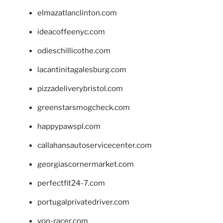
elmazatlanclinton.com
ideacoffeenyc.com
odieschillicothe.com
lacantinitagalesburg.com
pizzadeliverybristol.com
greenstarsmogcheck.com
happypawspl.com
callahansautoservicecenter.com
georgiascornermarket.com
perfectfit24-7.com
portugalprivatedriver.com
von-racer.com