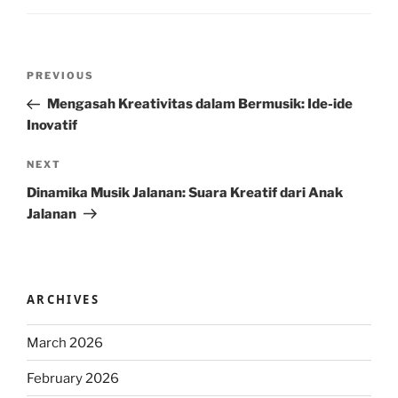
Post
Previous
PREVIOUS
navigation
Post
Mengasah Kreativitas dalam Bermusik: Ide-ide
Inovatif
Next
NEXT
Post
Dinamika Musik Jalanan: Suara Kreatif dari Anak
Jalanan
ARCHIVES
March 2026
February 2026