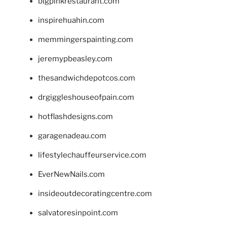
bigpinkrestaurant.com
inspirehuahin.com
memmingerspainting.com
jeremypbeasley.com
thesandwichdepotcos.com
drgiggleshouseofpain.com
hotflashdesigns.com
garagenadeau.com
lifestylechauffeurservice.com
EverNewNails.com
insideoutdecoratingcentre.com
salvatoresinpoint.com