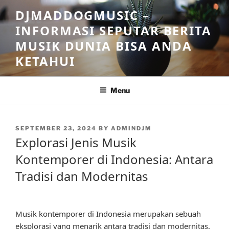
Skip
DJMADDOGMUSIC –
to
INFORMASI SEPUTAR BERITA
content
MUSIK DUNIA BISA ANDA
KETAHUI
Menu
POSTED
SEPTEMBER 23, 2024
BY
ADMINDJM
ON
Explorasi Jenis Musik
Kontemporer di Indonesia: Antara
Tradisi dan Modernitas
Musik kontemporer di Indonesia merupakan sebuah
eksplorasi yang menarik antara tradisi dan modernitas.