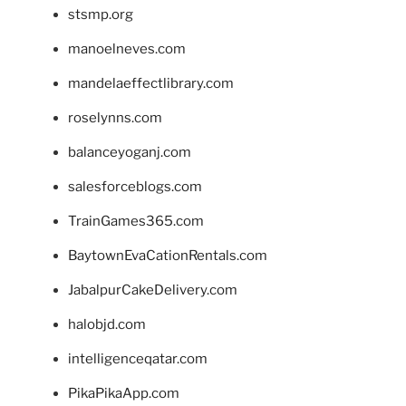
stsmp.org
manoelneves.com
mandelaeffectlibrary.com
roselynns.com
balanceyoganj.com
salesforceblogs.com
TrainGames365.com
BaytownEvaCationRentals.com
JabalpurCakeDelivery.com
halobjd.com
intelligenceqatar.com
PikaPikaApp.com