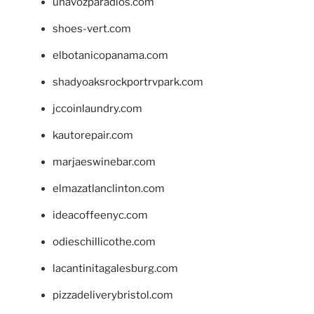
unavozparadios.com
shoes-vert.com
elbotanicopanama.com
shadyoaksrockportrvpark.com
jccoinlaundry.com
kautorepair.com
marjaeswinebar.com
elmazatlanclinton.com
ideacoffeenyc.com
odieschillicothe.com
lacantinitagalesburg.com
pizzadeliverybristol.com