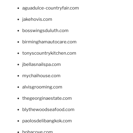
aguadulce-countryfair.com
jakehovis.com
bosswingsduluth.com
birminghamautocare.com
tonyscountrykitchen.com
jbellasnailspa.com
mychaihouse.com
alvisgrooming.com
thegeorginaestate.com
blythewoodseafood.com
paolosdelibangkok.com
bobacove.com