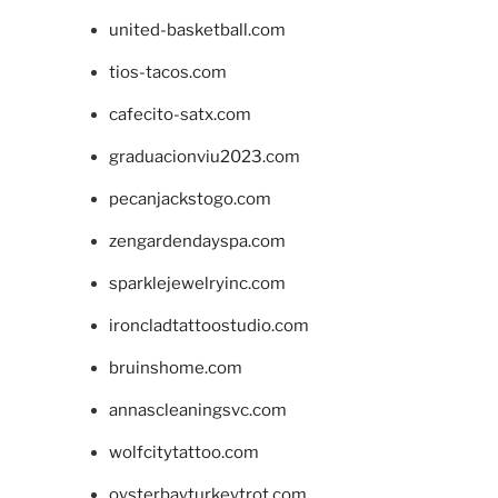
united-basketball.com
tios-tacos.com
cafecito-satx.com
graduacionviu2023.com
pecanjackstogo.com
zengardendayspa.com
sparklejewelryinc.com
ironcladtattoostudio.com
bruinshome.com
annascleaningsvc.com
wolfcitytattoo.com
oysterbayturkeytrot.com