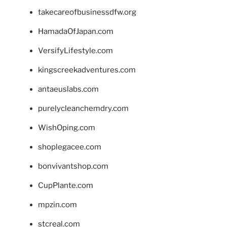
takecareofbusinessdfw.org
HamadaOfJapan.com
VersifyLifestyle.com
kingscreekadventures.com
antaeuslabs.com
purelycleanchemdry.com
WishOping.com
shoplegacee.com
bonvivantshop.com
CupPlante.com
mpzin.com
stcreal.com