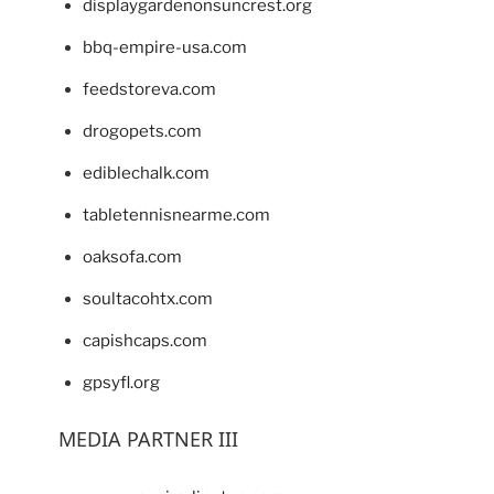
displaygardenonsuncrest.org
bbq-empire-usa.com
feedstoreva.com
drogopets.com
ediblechalk.com
tabletennisnearme.com
oaksofa.com
soultacohtx.com
capishcaps.com
gpsyfl.org
MEDIA PARTNER III