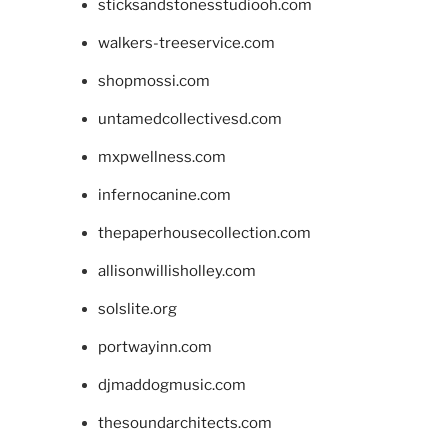
sticksandstonesstudiooh.com
walkers-treeservice.com
shopmossi.com
untamedcollectivesd.com
mxpwellness.com
infernocanine.com
thepaperhousecollection.com
allisonwillisholley.com
solslite.org
portwayinn.com
djmaddogmusic.com
thesoundarchitects.com