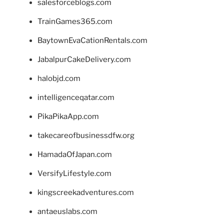
salesforceblogs.com
TrainGames365.com
BaytownEvaCationRentals.com
JabalpurCakeDelivery.com
halobjd.com
intelligenceqatar.com
PikaPikaApp.com
takecareofbusinessdfw.org
HamadaOfJapan.com
VersifyLifestyle.com
kingscreekadventures.com
antaeuslabs.com