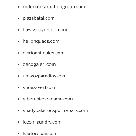
roderconstructiongroup.com
plazabatai.com
hawkscayresort.com
hellonquads.com
diarioanimales.com
decogaleri.com
unavozparadios.com
shoes-vert.com
elbotanicopanama.com
shadyoaksrockportrvpark.com
jccoinlaundry.com
kautorepair.com