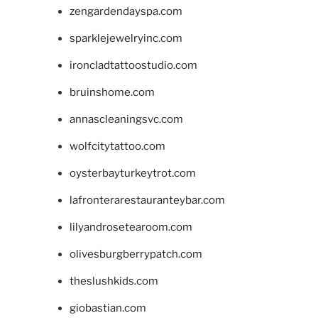
zengardendayspa.com
sparklejewelryinc.com
ironcladtattoostudio.com
bruinshome.com
annascleaningsvc.com
wolfcitytattoo.com
oysterbayturkeytrot.com
lafronterarestauranteybar.com
lilyandrosetearoom.com
olivesburgberrypatch.com
theslushkids.com
giobastian.com