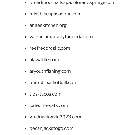
broadmoornailsspacoloradosprings.com
missblackpasadena.com
anneskitchen.org
valenciamarketytaqueria.com
reefrecordsllc.com
alawaffle.com
aryouthfishing.com
united-basketball.com
tios-tacos.com
cafecito-satx.com
graduacionviu2023.com
pecanjackstogo.com