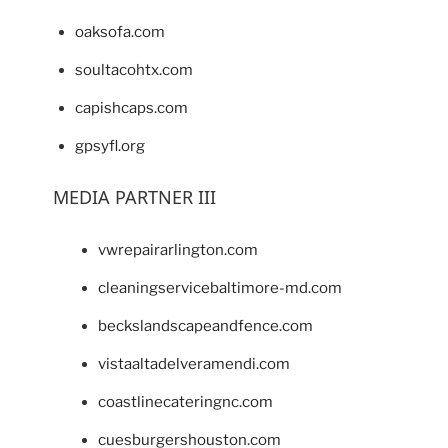
oaksofa.com
soultacohtx.com
capishcaps.com
gpsyfl.org
MEDIA PARTNER III
vwrepairarlington.com
cleaningservicebaltimore-md.com
beckslandscapeandfence.com
vistaaltadelveramendi.com
coastlinecateringnc.com
cuesburgershouston.com