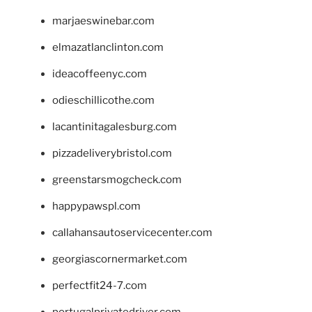
marjaeswinebar.com
elmazatlanclinton.com
ideacoffeenyc.com
odieschillicothe.com
lacantinitagalesburg.com
pizzadeliverybristol.com
greenstarsmogcheck.com
happypawspl.com
callahansautoservicecenter.com
georgiascornermarket.com
perfectfit24-7.com
portugalprivatedriver.com