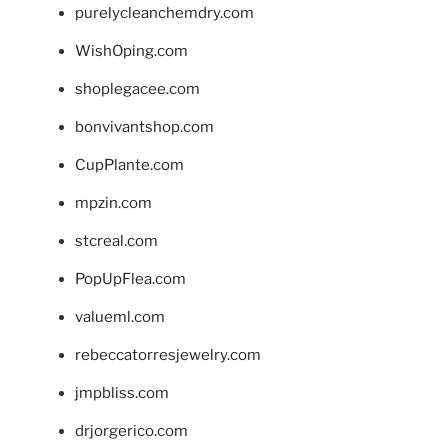
purelycleanchemdry.com
WishOping.com
shoplegacee.com
bonvivantshop.com
CupPlante.com
mpzin.com
stcreal.com
PopUpFlea.com
valueml.com
rebeccatorresjewelry.com
jmpbliss.com
drjorgerico.com