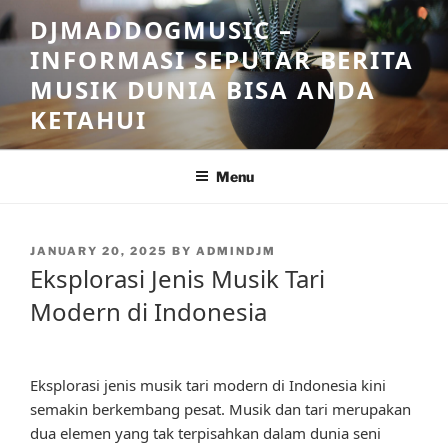
Skip
DJMADDOGMUSIC –
to
INFORMASI SEPUTAR BERITA
content
MUSIK DUNIA BISA ANDA
KETAHUI
Menu
POSTED
JANUARY 20, 2025
BY
ADMINDJM
ON
Eksplorasi Jenis Musik Tari
Modern di Indonesia
Eksplorasi jenis musik tari modern di Indonesia kini
semakin berkembang pesat. Musik dan tari merupakan
dua elemen yang tak terpisahkan dalam dunia seni