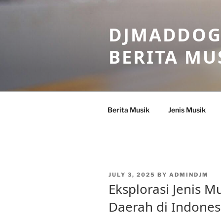
Skip
to
DJMADDOGM
content
BERITA MU
Berita Musik
Jenis Musik
POSTED
JULY 3, 2025
BY
ADMINDJM
ON
Eksplorasi Jenis M
Daerah di Indones