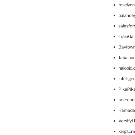
roselyn
balance
salesfo
TrainG
Baytown
Jabalpu
halobjd
intellig
PikaPik
takecar
Hamada
VersifyL
kingscr