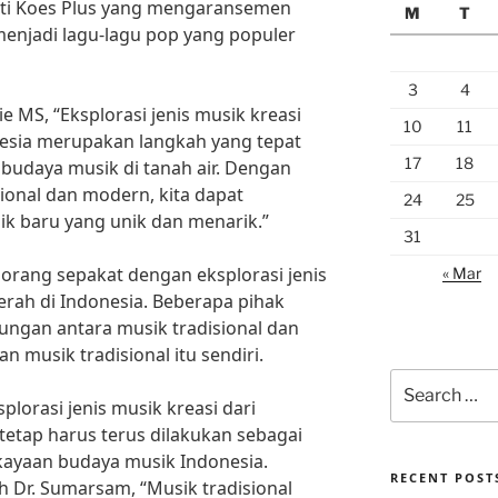
erti Koes Plus yang mengaransemen
M
T
menjadi lagu-lagu pop yang populer
3
4
 MS, “Eksplorasi jenis musik kreasi
10
11
nesia merupakan langkah yang tepat
17
18
udaya musik di tanah air. Dengan
onal dan modern, kita dapat
24
25
k baru yang unik dan menarik.”
31
orang sepakat dengan eksplorasi jenis
« Mar
erah di Indonesia. Beberapa pihak
gan antara musik tradisional dan
 musik tradisional itu sendiri.
Search
for:
lorasi jenis musik kreasi dari
tetap harus terus dilakukan sebagai
kayaan budaya musik Indonesia.
RECENT POST
h Dr. Sumarsam, “Musik tradisional