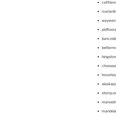
catfrien
marianli
wayward
pidfloo
bancode
betterm
hingsto
choosea
hoverbo
alaskapo
stsmp.o
manoel
mandelae