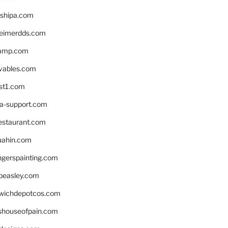
shipa.com
eimerdds.com
camp.com
ivables.com
st1.com
la-support.com
estaurant.com
uahin.com
erspainting.com
beasley.com
wichdepotcos.com
eshouseofpain.com