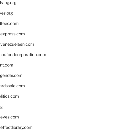
ds-bg.org
ves.org
tees.com
rsexpress.com
venezuelaen.com
oodfoodcorporation.com
nnt.com
gender.com
ardssale.com
litics.com
rg
neves.com
ffectlibrary.com