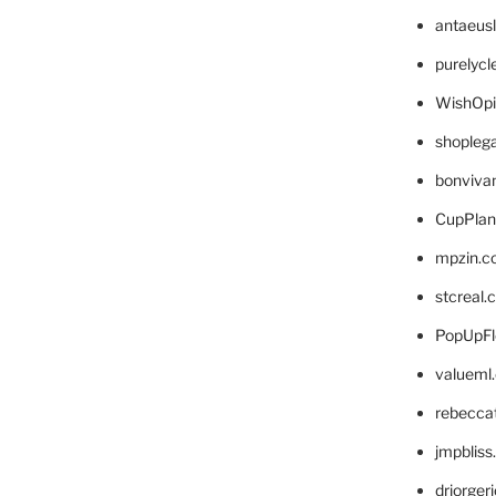
antaeus
purelyc
WishOp
shopleg
bonviva
CupPlan
mpzin.c
stcreal.
PopUpFl
valueml
rebecca
jmpblis
drjorger