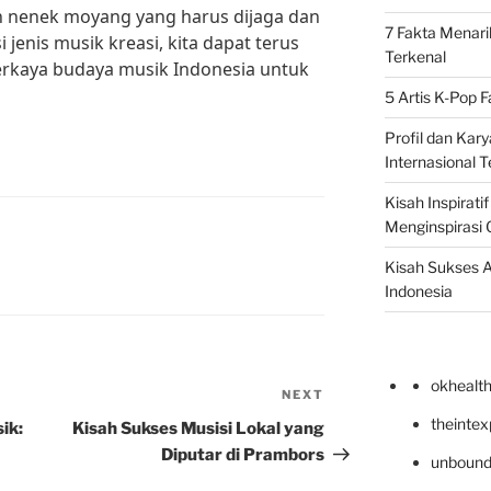
 nenek moyang yang harus dijaga dan
7 Fakta Menari
i jenis musik kreasi, kita dapat terus
Terkenal
aya budaya musik Indonesia untuk
5 Artis K-Pop 
Profil dan Kary
Internasional T
Kisah Inspirati
Menginspirasi 
Kisah Sukses A
Indonesia
okhealt
NEXT
Next
Post
theinte
ik:
Kisah Sukses Musisi Lokal yang
Diputar di Prambors
unbound