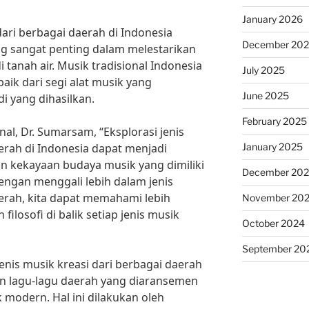
January 2026
dari berbagai daerah di Indonesia
December 20
 sangat penting dalam melestarikan
tanah air. Musik tradisional Indonesia
July 2025
baik dari segi alat musik yang
June 2025
 yang dihasilkan.
February 2025
al, Dr. Sumarsam, “Eksplorasi jenis
January 2025
erah di Indonesia dapat menjadi
 kekayaan budaya musik yang dimiliki
December 20
engan menggali lebih dalam jenis
aerah, kita dapat memahami lebih
November 20
filosofi di balik setiap jenis musik
October 2024
September 20
jenis musik kreasi dari berbagai daerah
an lagu-lagu daerah yang diaransemen
modern. Hal ini dilakukan oleh