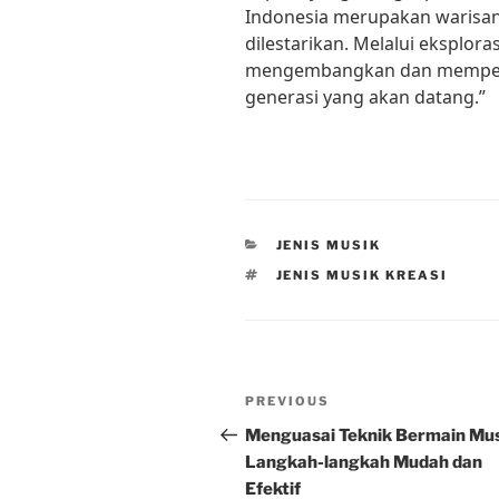
Indonesia merupakan warisan
dilestarikan. Melalui eksploras
mengembangkan dan memperk
generasi yang akan datang.”
CATEGORIES
JENIS MUSIK
TAGS
JENIS MUSIK KREASI
Post
Previous
PREVIOUS
navigation
Post
Menguasai Teknik Bermain Mus
Langkah-langkah Mudah dan
Efektif