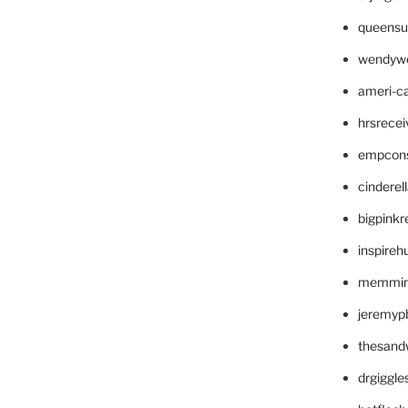
queensu
wendyw
ameri-
hrsrece
empcon
cinderel
bigpinkr
inspireh
memming
jeremyp
thesand
drgiggl