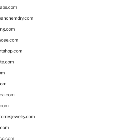
labs.com
leanchemdry.com
ing.com
acee.com
ntshop.com
te.com
om
com
ea.com
.com
torresjewelry.com
s.com
ico.com