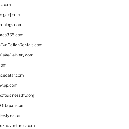
ns.com
yoganj.com
rceblogs.com
ames365.com
EvaCationRentals.com
rCakeDelivery.com
.com
enceqatar.com
aApp.com
eofbusinessdfw.org
OfJapan.com
ifestyle.com
eekadventures.com