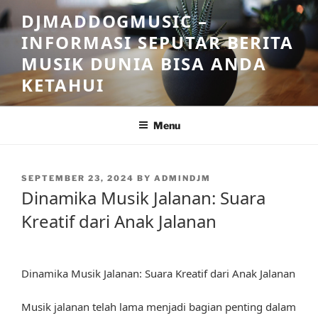
Skip
DJMADDOGMUSIC –
to
INFORMASI SEPUTAR BERITA
content
MUSIK DUNIA BISA ANDA
KETAHUI
Menu
POSTED
SEPTEMBER 23, 2024
BY
ADMINDJM
ON
Dinamika Musik Jalanan: Suara
Kreatif dari Anak Jalanan
Dinamika Musik Jalanan: Suara Kreatif dari Anak Jalanan
Musik jalanan telah lama menjadi bagian penting dalam