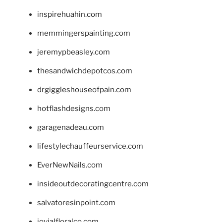
inspirehuahin.com
memmingerspainting.com
jeremypbeasley.com
thesandwichdepotcos.com
drgiggleshouseofpain.com
hotflashdesigns.com
garagenadeau.com
lifestylechauffeurservice.com
EverNewNails.com
insideoutdecoratingcentre.com
salvatoresinpoint.com
jovialfloralco.com