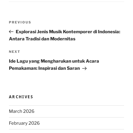
Post
Previous
PREVIOUS
navigation
Post
Explorasi Jenis Musik Kontemporer di Indonesia:
Antara Tradisi dan Modernitas
Next
NEXT
Post
Ide Lagu yang Mengharukan untuk Acara
Pemakaman: Inspirasi dan Saran
ARCHIVES
March 2026
February 2026