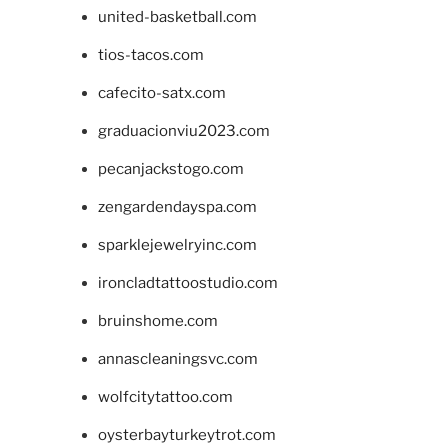
united-basketball.com
tios-tacos.com
cafecito-satx.com
graduacionviu2023.com
pecanjackstogo.com
zengardendayspa.com
sparklejewelryinc.com
ironcladtattoostudio.com
bruinshome.com
annascleaningsvc.com
wolfcitytattoo.com
oysterbayturkeytrot.com