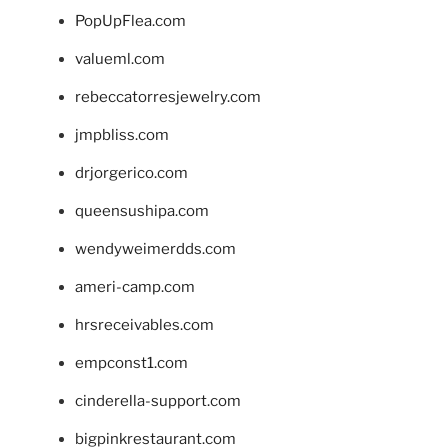
PopUpFlea.com
valueml.com
rebeccatorresjewelry.com
jmpbliss.com
drjorgerico.com
queensushipa.com
wendyweimerdds.com
ameri-camp.com
hrsreceivables.com
empconst1.com
cinderella-support.com
bigpinkrestaurant.com