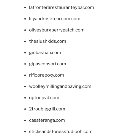
lafronterarestauranteybar.com
lilyandrosetearoom.com
olivesburgberrypatch.com
theslushkids.com
giobastian.com
glpascensori.com
rifloorepoxy.com
woolleymillingandpaving.com
uptonpvd.com
2troublegrill.com
casateranga.com
sticksandstonesstudiooh.com