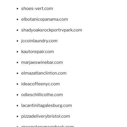
shoes-vert.com
elbotanicopanama.com
shadyoaksrockportrvpark.com
jccoinlaundry.com
kautorepair.com
marjaeswinebar.com
elmazatlanclinton.com
ideacoffeenyc.com
odieschillicothe.com
lacantinitagalesburg.com
pizzadeliverybristol.com