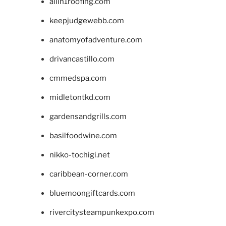
allin1roofing.com
keepjudgewebb.com
anatomyofadventure.com
drivancastillo.com
cmmedspa.com
midletontkd.com
gardensandgrills.com
basilfoodwine.com
nikko-tochigi.net
caribbean-corner.com
bluemoongiftcards.com
rivercitysteampunkexpo.com