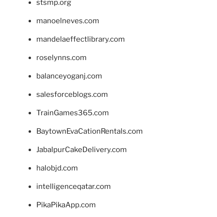
stsmp.org
manoelneves.com
mandelaeffectlibrary.com
roselynns.com
balanceyoganj.com
salesforceblogs.com
TrainGames365.com
BaytownEvaCationRentals.com
JabalpurCakeDelivery.com
halobjd.com
intelligenceqatar.com
PikaPikaApp.com