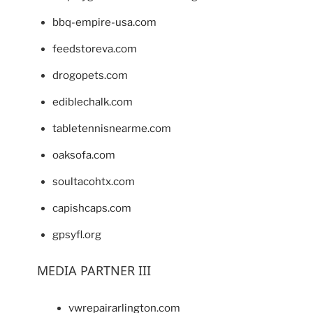
bbq-empire-usa.com
feedstoreva.com
drogopets.com
ediblechalk.com
tabletennisnearme.com
oaksofa.com
soultacohtx.com
capishcaps.com
gpsyfl.org
MEDIA PARTNER III
vwrepairarlington.com