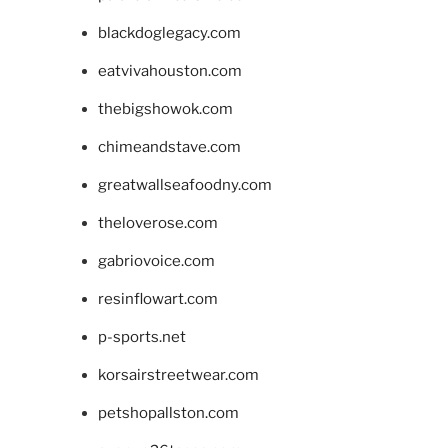
blackdoglegacy.com
eatvivahouston.com
thebigshowok.com
chimeandstave.com
greatwallseafoodny.com
theloverose.com
gabriovoice.com
resinflowart.com
p-sports.net
korsairstreetwear.com
petshopallston.com