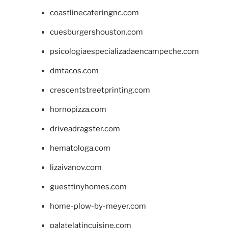
coastlinecateringnc.com
cuesburgershouston.com
psicologiaespecializadaencampeche.com
dmtacos.com
crescentstreetprinting.com
hornopizza.com
driveadragster.com
hematologa.com
lizaivanov.com
guesttinyhomes.com
home-plow-by-meyer.com
palatelatincuisine.com