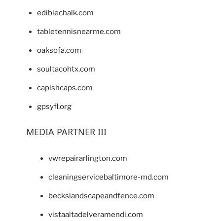
ediblechalk.com
tabletennisnearme.com
oaksofa.com
soultacohtx.com
capishcaps.com
gpsyfl.org
MEDIA PARTNER III
vwrepairarlington.com
cleaningservicebaltimore-md.com
beckslandscapeandfence.com
vistaaltadelveramendi.com