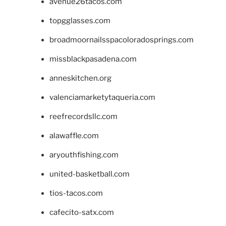
avenue26tacos.com
topgglasses.com
broadmoornailsspacoloradosprings.com
missblackpasadena.com
anneskitchen.org
valenciamarketytaqueria.com
reefrecordsllc.com
alawaffle.com
aryouthfishing.com
united-basketball.com
tios-tacos.com
cafecito-satx.com