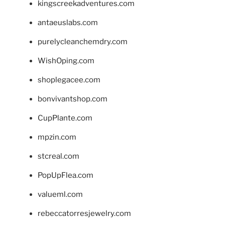
kingscreekadventures.com
antaeuslabs.com
purelycleanchemdry.com
WishOping.com
shoplegacee.com
bonvivantshop.com
CupPlante.com
mpzin.com
stcreal.com
PopUpFlea.com
valueml.com
rebeccatorresjewelry.com