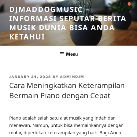
Skip
DJMADDOGMUSIC –
to
INFORMASI SEPUTAR BERITA
content
MUSIK DUNIA BISA ANDA
KETAHUI
Menu
POSTED
JANUARY 24, 2025
BY
ADMINDJM
ON
Cara Meningkatkan Keterampilan
Bermain Piano dengan Cepat
Piano adalah salah satu alat musik yang indah dan
menawan. Namun, untuk bisa memainkannya dengan
mahir, diperlukan keterampilan yang baik. Bagi Anda