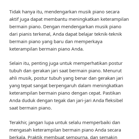
Tidak hanya itu, mendengarkan musik piano secara
aktif juga dapat membantu meningkatkan keterampilan
bermain piano. Dengan mendengarkan musik piano
dari pianis terkenal, Anda dapat belajar teknik-teknik
bermain piano yang baru dan memperkaya
keterampilan bermain piano Anda.
Selain itu, penting juga untuk memperhatikan postur
tubuh dan gerakan jari saat bermain piano. Menurut
ahli musik, postur tubuh yang benar dan gerakan jari
yang tepat sangat berpengaruh dalam meningkatkan
keterampilan bermain piano dengan cepat. Pastikan
Anda duduk dengan tegak dan jari-jari Anda fleksibel
saat bermain piano.
Terakhir, jangan lupa untuk selalu memperbaiki dan
mengasah keterampilan bermain piano Anda secara
berkala. Praktik membuat sempurna, dan semakin