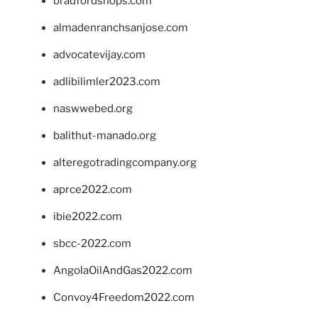
bradfordshops.com
almadenranchsanjose.com
advocatevijay.com
adlibilimler2023.com
naswwebed.org
balithut-manado.org
alteregotradingcompany.org
aprce2022.com
ibie2022.com
sbcc-2022.com
AngolaOilAndGas2022.com
Convoy4Freedom2022.com