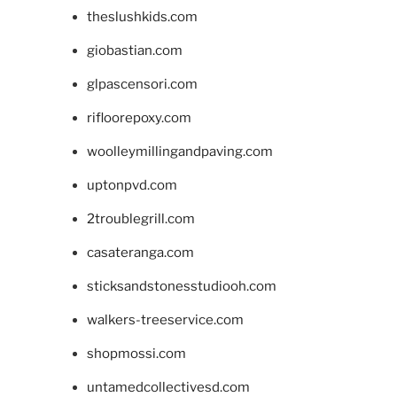
theslushkids.com
giobastian.com
glpascensori.com
rifloorepoxy.com
woolleymillingandpaving.com
uptonpvd.com
2troublegrill.com
casateranga.com
sticksandstonesstudiooh.com
walkers-treeservice.com
shopmossi.com
untamedcollectivesd.com