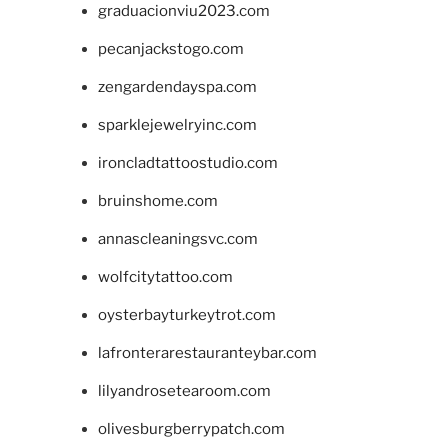
graduacionviu2023.com
pecanjackstogo.com
zengardendayspa.com
sparklejewelryinc.com
ironcladtattoostudio.com
bruinshome.com
annascleaningsvc.com
wolfcitytattoo.com
oysterbayturkeytrot.com
lafronterarestauranteybar.com
lilyandrosetearoom.com
olivesburgberrypatch.com