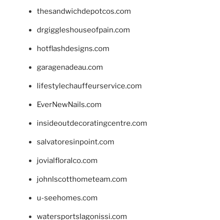
thesandwichdepotcos.com
drgiggleshouseofpain.com
hotflashdesigns.com
garagenadeau.com
lifestylechauffeurservice.com
EverNewNails.com
insideoutdecoratingcentre.com
salvatoresinpoint.com
jovialfloralco.com
johnlscotthometeam.com
u-seehomes.com
watersportslagonissi.com