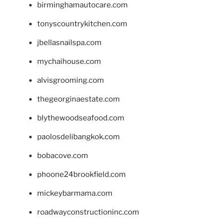
birminghamautocare.com
tonyscountrykitchen.com
jbellasnailspa.com
mychaihouse.com
alvisgrooming.com
thegeorginaestate.com
blythewoodseafood.com
paolosdelibangkok.com
bobacove.com
phoone24brookfield.com
mickeybarmama.com
roadwayconstructioninc.com