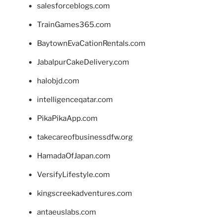
salesforceblogs.com
TrainGames365.com
BaytownEvaCationRentals.com
JabalpurCakeDelivery.com
halobjd.com
intelligenceqatar.com
PikaPikaApp.com
takecareofbusinessdfw.org
HamadaOfJapan.com
VersifyLifestyle.com
kingscreekadventures.com
antaeuslabs.com