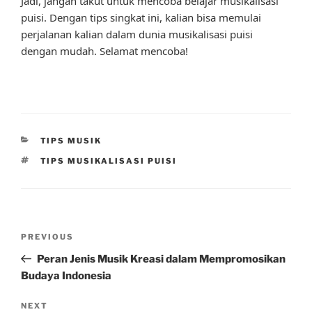
Jadi, jangan takut untuk mencoba belajar musikalisasi
puisi. Dengan tips singkat ini, kalian bisa memulai
perjalanan kalian dalam dunia musikalisasi puisi
dengan mudah. Selamat mencoba!
CATEGORIES
TIPS MUSIK
TAGS
TIPS MUSIKALISASI PUISI
Post
Previous
PREVIOUS
navigation
Post
Peran Jenis Musik Kreasi dalam Mempromosikan
Budaya Indonesia
Next
NEXT