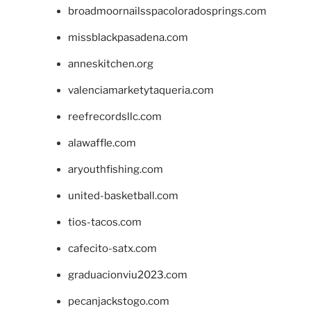
broadmoornailsspacoloradosprings.com
missblackpasadena.com
anneskitchen.org
valenciamarketytaqueria.com
reefrecordsllc.com
alawaffle.com
aryouthfishing.com
united-basketball.com
tios-tacos.com
cafecito-satx.com
graduacionviu2023.com
pecanjackstogo.com