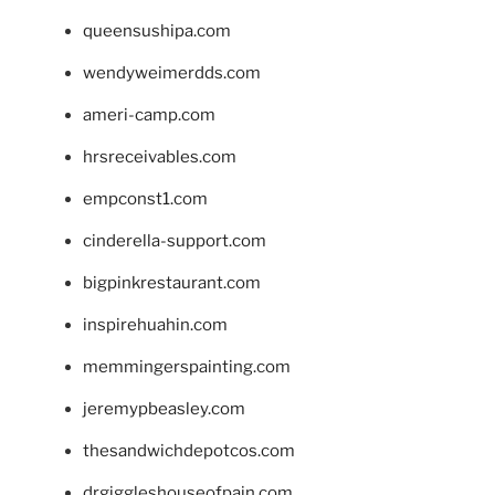
queensushipa.com
wendyweimerdds.com
ameri-camp.com
hrsreceivables.com
empconst1.com
cinderella-support.com
bigpinkrestaurant.com
inspirehuahin.com
memmingerspainting.com
jeremypbeasley.com
thesandwichdepotcos.com
drgiggleshouseofpain.com