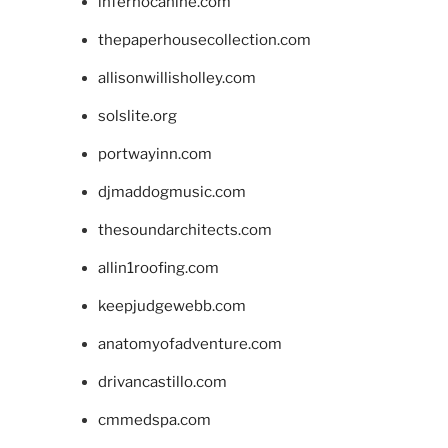
infernocanine.com
thepaperhousecollection.com
allisonwillisholley.com
solslite.org
portwayinn.com
djmaddogmusic.com
thesoundarchitects.com
allin1roofing.com
keepjudgewebb.com
anatomyofadventure.com
drivancastillo.com
cmmedspa.com