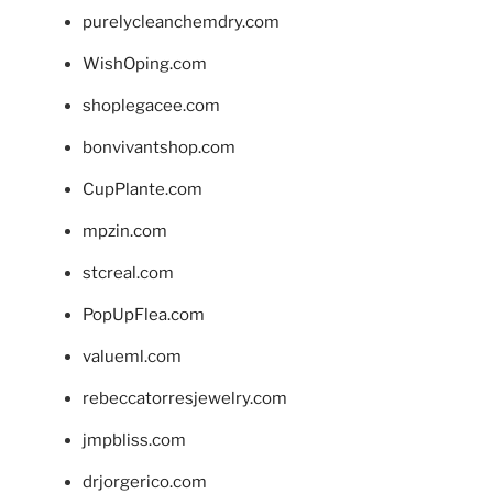
purelycleanchemdry.com
WishOping.com
shoplegacee.com
bonvivantshop.com
CupPlante.com
mpzin.com
stcreal.com
PopUpFlea.com
valueml.com
rebeccatorresjewelry.com
jmpbliss.com
drjorgerico.com