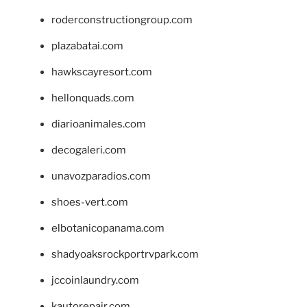
roderconstructiongroup.com
plazabatai.com
hawkscayresort.com
hellonquads.com
diarioanimales.com
decogaleri.com
unavozparadios.com
shoes-vert.com
elbotanicopanama.com
shadyoaksrockportrvpark.com
jccoinlaundry.com
kautorepair.com