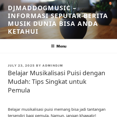
Skip
DJMADDOGMUSIC –
to
INFORMASI SEPUTAR BERITA
content
MUSIK DUNIA BISA ANDA
KETAHUI
Menu
POSTED
JULY 23, 2025
BY
ADMINDJM
ON
Belajar Musikalisasi Puisi dengan
Mudah: Tips Singkat untuk
Pemula
Belajar musikalisasi puisi memang bisa jadi tantangan
tersendiri bagi pemula. Namun, jangan khawatir!