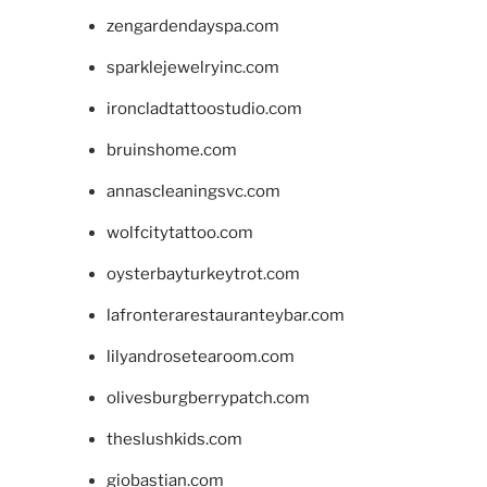
zengardendayspa.com
sparklejewelryinc.com
ironcladtattoostudio.com
bruinshome.com
annascleaningsvc.com
wolfcitytattoo.com
oysterbayturkeytrot.com
lafronterarestauranteybar.com
lilyandrosetearoom.com
olivesburgberrypatch.com
theslushkids.com
giobastian.com