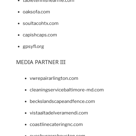
tabletennisnearme.com
oaksofa.com
soultacohtx.com
capishcaps.com
gpsyfl.org
MEDIA PARTNER III
vwrepairarlington.com
cleaningservicebaltimore-md.com
beckslandscapeandfence.com
vistaaltadelveramendi.com
coastlinecateringnc.com
cuesburgershouston.com