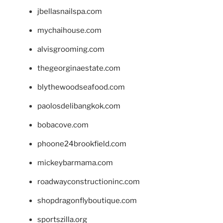
jbellasnailspa.com
mychaihouse.com
alvisgrooming.com
thegeorginaestate.com
blythewoodseafood.com
paolosdelibangkok.com
bobacove.com
phoone24brookfield.com
mickeybarmama.com
roadwayconstructioninc.com
shopdragonflyboutique.com
sportszilla.org