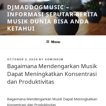
Skip
DJMADDOGMUSIC –
to
INFORMASI SEPUTAR BERITA
content
MUSIK DUNIA BISA ANDA
KETAHUI
Menu
POSTED
OCTOBER 3, 2024
BY
ADMINDJM
ON
Bagaimana Mendengarkan Musik
Dapat Meningkatkan Konsentrasi
dan Produktivitas
Bagaimana Mendengarkan Musik Dapat Meningkatkan
Konsentrasi dan Produktivitas