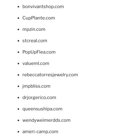
bonvivantshop.com
CupPlante.com
mpzin.com
stcreal.com
PopUpFlea.com
valueml.com
rebeccatorresjewelry.com
jmpbliss.com
drjorgerico.com
queensushipa.com
wendyweimerdds.com
ameri-camp.com