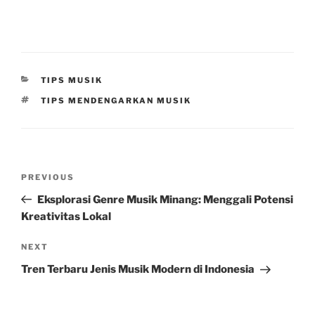
CATEGORIES
TIPS MUSIK
TAGS
TIPS MENDENGARKAN MUSIK
Post
Previous
PREVIOUS
navigation
Post
Eksplorasi Genre Musik Minang: Menggali Potensi
Kreativitas Lokal
Next
NEXT
Post
Tren Terbaru Jenis Musik Modern di Indonesia