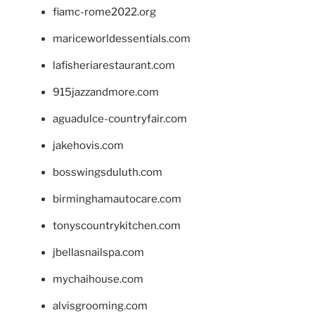
fiamc-rome2022.org
mariceworldessentials.com
lafisheriarestaurant.com
915jazzandmore.com
aguadulce-countryfair.com
jakehovis.com
bosswingsduluth.com
birminghamautocare.com
tonyscountrykitchen.com
jbellasnailspa.com
mychaihouse.com
alvisgrooming.com