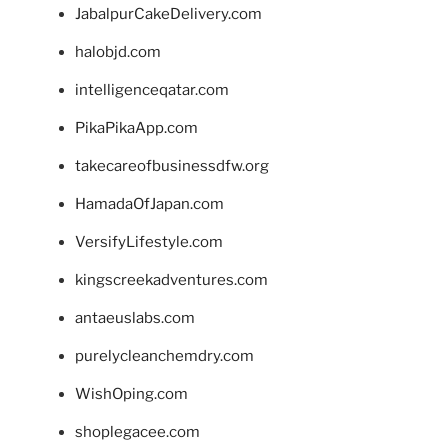
JabalpurCakeDelivery.com
halobjd.com
intelligenceqatar.com
PikaPikaApp.com
takecareofbusinessdfw.org
HamadaOfJapan.com
VersifyLifestyle.com
kingscreekadventures.com
antaeuslabs.com
purelycleanchemdry.com
WishOping.com
shoplegacee.com