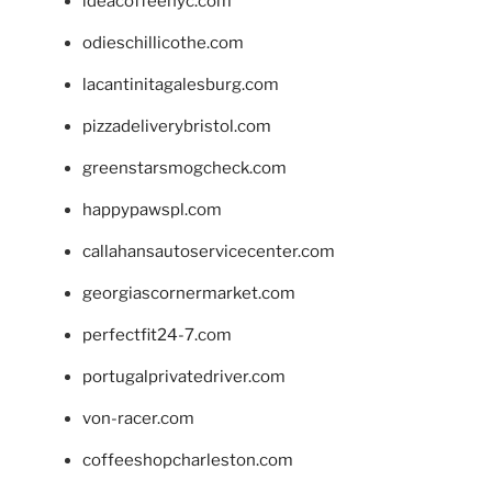
ideacoffeenyc.com
odieschillicothe.com
lacantinitagalesburg.com
pizzadeliverybristol.com
greenstarsmogcheck.com
happypawspl.com
callahansautoservicecenter.com
georgiascornermarket.com
perfectfit24-7.com
portugalprivatedriver.com
von-racer.com
coffeeshopcharleston.com