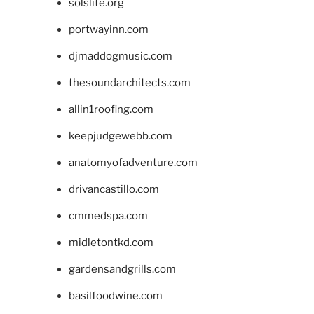
solslite.org
portwayinn.com
djmaddogmusic.com
thesoundarchitects.com
allin1roofing.com
keepjudgewebb.com
anatomyofadventure.com
drivancastillo.com
cmmedspa.com
midletontkd.com
gardensandgrills.com
basilfoodwine.com