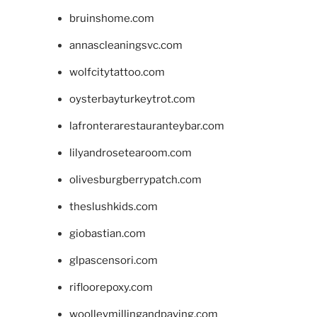
bruinshome.com
annascleaningsvc.com
wolfcitytattoo.com
oysterbayturkeytrot.com
lafronterarestauranteybar.com
lilyandrosetearoom.com
olivesburgberrypatch.com
theslushkids.com
giobastian.com
glpascensori.com
rifloorepoxy.com
woolleymillingandpaving.com