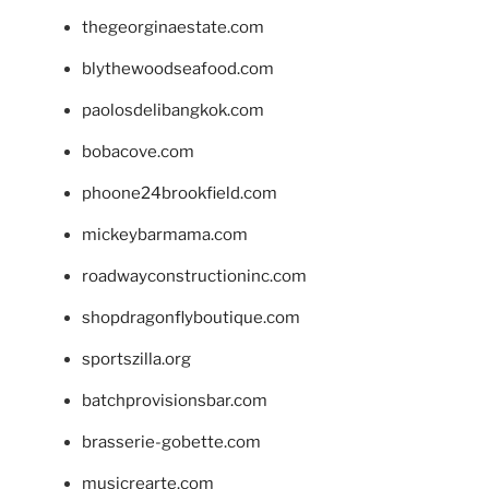
thegeorginaestate.com
blythewoodseafood.com
paolosdelibangkok.com
bobacove.com
phoone24brookfield.com
mickeybarmama.com
roadwayconstructioninc.com
shopdragonflyboutique.com
sportszilla.org
batchprovisionsbar.com
brasserie-gobette.com
musicrearte.com