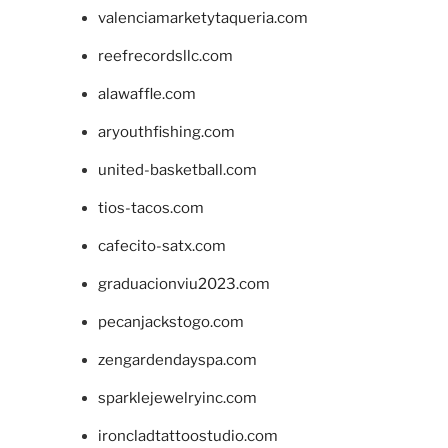
valenciamarketytaqueria.com
reefrecordsllc.com
alawaffle.com
aryouthfishing.com
united-basketball.com
tios-tacos.com
cafecito-satx.com
graduacionviu2023.com
pecanjackstogo.com
zengardendayspa.com
sparklejewelryinc.com
ironcladtattoostudio.com