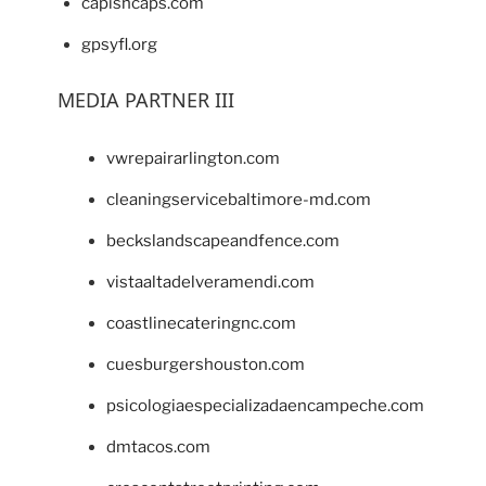
capishcaps.com
gpsyfl.org
MEDIA PARTNER III
vwrepairarlington.com
cleaningservicebaltimore-md.com
beckslandscapeandfence.com
vistaaltadelveramendi.com
coastlinecateringnc.com
cuesburgershouston.com
psicologiaespecializadaencampeche.com
dmtacos.com