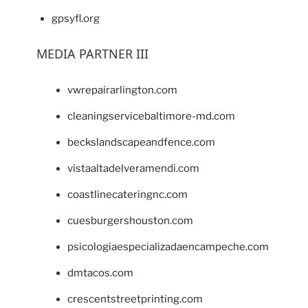
gpsyfl.org
MEDIA PARTNER III
vwrepairarlington.com
cleaningservicebaltimore-md.com
beckslandscapeandfence.com
vistaaltadelveramendi.com
coastlinecateringnc.com
cuesburgershouston.com
psicologiaespecializadaencampeche.com
dmtacos.com
crescentstreetprinting.com