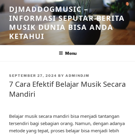
Skip
DJMADDOGMUSIC –
to
INFORMASI SEPUTAR BERITA
content
MUSIK DUNIA BISA ANDA
KETAHUI
Menu
POSTED
SEPTEMBER 27, 2024
BY
ADMINDJM
ON
7 Cara Efektif Belajar Musik Secara
Mandiri
Belajar musik secara mandiri bisa menjadi tantangan
tersendiri bagi sebagian orang. Namun, dengan adanya
metode yang tepat, proses belajar bisa menjadi lebih