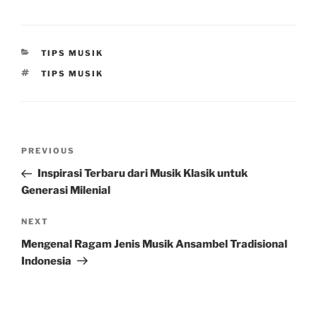
CATEGORIES
TIPS MUSIK
TAGS
TIPS MUSIK
Post
Previous
PREVIOUS
navigation
Post
Inspirasi Terbaru dari Musik Klasik untuk
Generasi Milenial
Next
NEXT
Post
Mengenal Ragam Jenis Musik Ansambel Tradisional
Indonesia