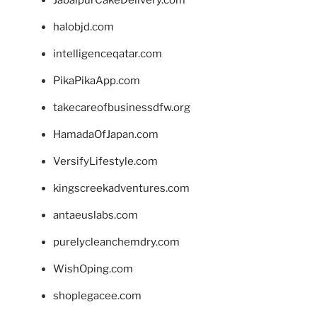
halobjd.com
intelligenceqatar.com
PikaPikaApp.com
takecareofbusinessdfw.org
HamadaOfJapan.com
VersifyLifestyle.com
kingscreekadventures.com
antaeuslabs.com
purelycleanchemdry.com
WishOping.com
shoplegacee.com