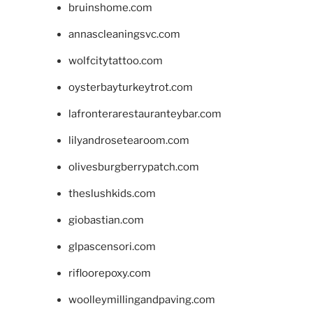
bruinshome.com
annascleaningsvc.com
wolfcitytattoo.com
oysterbayturkeytrot.com
lafronterarestauranteybar.com
lilyandrosetearoom.com
olivesburgberrypatch.com
theslushkids.com
giobastian.com
glpascensori.com
rifloorepoxy.com
woolleymillingandpaving.com