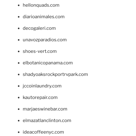
hellonquads.com
diarioanimales.com
decogaleri.com
unavozparadios.com
shoes-vert.com
elbotanicopanama.com
shadyoaksrockportrvpark.com
jccoinlaundry.com
kautorepair.com
marjaeswinebar.com
elmazatlanclinton.com
ideacoffeenyc.com