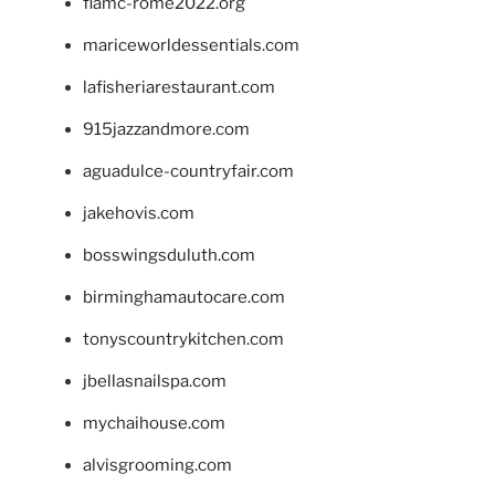
fiamc-rome2022.org
mariceworldessentials.com
lafisheriarestaurant.com
915jazzandmore.com
aguadulce-countryfair.com
jakehovis.com
bosswingsduluth.com
birminghamautocare.com
tonyscountrykitchen.com
jbellasnailspa.com
mychaihouse.com
alvisgrooming.com