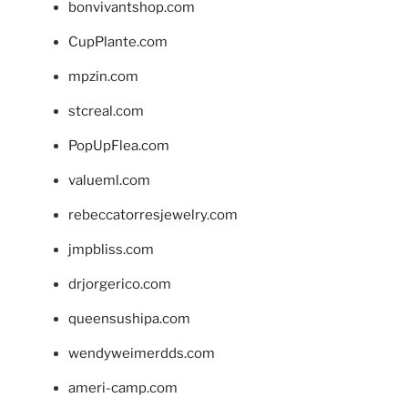
bonvivantshop.com
CupPlante.com
mpzin.com
stcreal.com
PopUpFlea.com
valueml.com
rebeccatorresjewelry.com
jmpbliss.com
drjorgerico.com
queensushipa.com
wendyweimerdds.com
ameri-camp.com