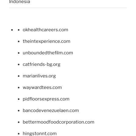
Indonesia
okhealthcareers.com
theintexperience.com
unboundedthefilm.com
catfriends-bg.org
marianlives.org
waywardtees.com
pidfloorsexpress.com
bancodevenezuelaen.com
bettermoodfoodcorporation.com
hingstonnt.com