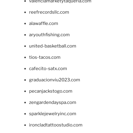
valenciamarketytaqueria.com
reefrecordsllc.com
alawaffle.com
aryouthfishing.com
united-basketball.com
tios-tacos.com
cafecito-satx.com
graduacionviu2023.com
pecanjackstogo.com
zengardendayspa.com
sparklejewelryinc.com
ironcladtattoostudio.com