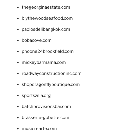
thegeorginaestate.com
blythewoodseafood.com
paolosdelibangkok.com
bobacove.com
phoone24brookfield.com
mickeybarmama.com
roadwayconstructioninc.com
shopdragonflyboutique.com
sportszilla.org
batchprovisionsbar.com
brasserie-gobette.com
musicrearte.com