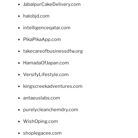
JabalpurCakeDelivery.com
halobjd.com
intelligenceqatar.com
PikaPikaApp.com
takecareofbusinessdfw.org
HamadaOfJapan.com
VersifyLifestyle.com
kingscreekadventures.com
antaeuslabs.com
purelycleanchemdry.com
WishOping.com
shoplegacee.com