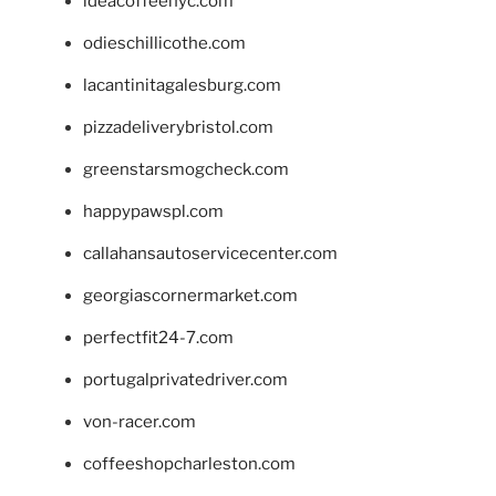
ideacoffeenyc.com
odieschillicothe.com
lacantinitagalesburg.com
pizzadeliverybristol.com
greenstarsmogcheck.com
happypawspl.com
callahansautoservicecenter.com
georgiascornermarket.com
perfectfit24-7.com
portugalprivatedriver.com
von-racer.com
coffeeshopcharleston.com