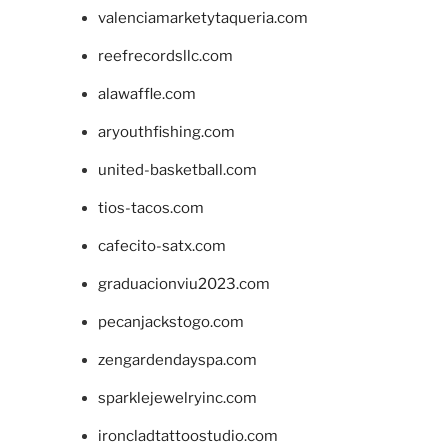
valenciamarketytaqueria.com
reefrecordsllc.com
alawaffle.com
aryouthfishing.com
united-basketball.com
tios-tacos.com
cafecito-satx.com
graduacionviu2023.com
pecanjackstogo.com
zengardendayspa.com
sparklejewelryinc.com
ironcladtattoostudio.com