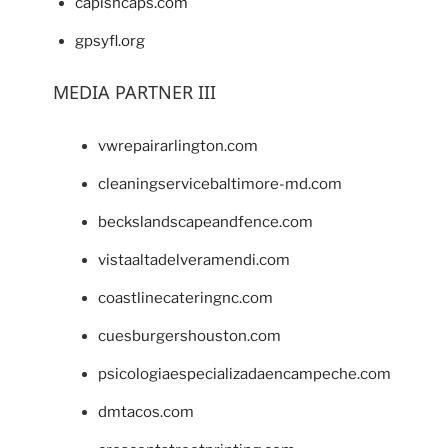
capishcaps.com
gpsyfl.org
MEDIA PARTNER III
vwrepairarlington.com
cleaningservicebaltimore-md.com
beckslandscapeandfence.com
vistaaltadelveramendi.com
coastlinecateringnc.com
cuesburgershouston.com
psicologiaespecializadaencampeche.com
dmtacos.com