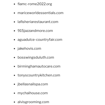
fiamc-rome2022.org
mariceworldessentials.com
lafisheriarestaurant.com
915jazzandmore.com
aguadulce-countryfair.com
jakehovis.com
bosswingsduluth.com
birminghamautocare.com
tonyscountrykitchen.com
jbellasnailspa.com
mychaihouse.com
alvisgrooming.com