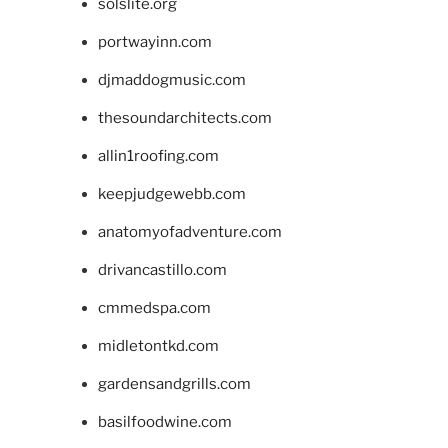
solslite.org
portwayinn.com
djmaddogmusic.com
thesoundarchitects.com
allin1roofing.com
keepjudgewebb.com
anatomyofadventure.com
drivancastillo.com
cmmedspa.com
midletontkd.com
gardensandgrills.com
basilfoodwine.com