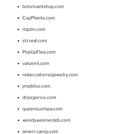
bonvivantshop.com
CupPlante.com
mpzin.com
stcreal.com
PopUpFlea.com
valueml.com
rebeccatorresjewelry.com
jmpbliss.com
drjorgerico.com
queensushipa.com
wendyweimerdds.com
ameri-camp.com