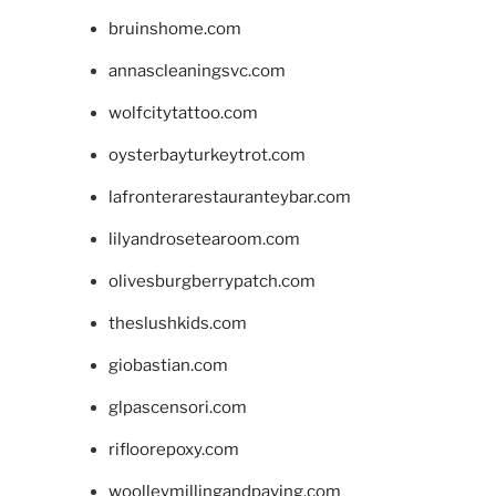
bruinshome.com
annascleaningsvc.com
wolfcitytattoo.com
oysterbayturkeytrot.com
lafronterarestauranteybar.com
lilyandrosetearoom.com
olivesburgberrypatch.com
theslushkids.com
giobastian.com
glpascensori.com
rifloorepoxy.com
woolleymillingandpaving.com