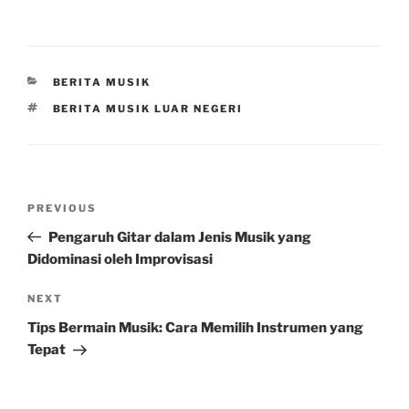
CATEGORIES
BERITA MUSIK
TAGS
BERITA MUSIK LUAR NEGERI
Post
Previous
PREVIOUS
navigation
Post
Pengaruh Gitar dalam Jenis Musik yang
Didominasi oleh Improvisasi
Next
NEXT
Post
Tips Bermain Musik: Cara Memilih Instrumen yang
Tepat