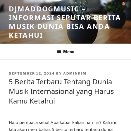
Skip
DJMADDOGMUSIC –
to
INFORMASI SEPUTAR BERITA
content
MUSIK DUNIA BISA ANDA
KETAHUI
Menu
POSTED
SEPTEMBER 12, 2024
BY
ADMINDJM
ON
5 Berita Terbaru Tentang Dunia
Musik Internasional yang Harus
Kamu Ketahui
Halo pembaca setia! Apa kabar kalian hari ini? Kali ini
kita akan membahas 5 berita terbaru tentang dunia